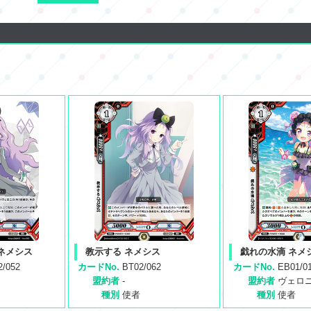
ネメシス
教示する ネメシス
戯れの水滴 ネメ
2/052
カードNo.
BT02/062
カードNo.
EB01/0
盟約者
-
盟約者
ヴェロ
種別
使者
種別
使者