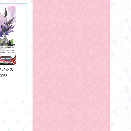
ネメシス
0053
者