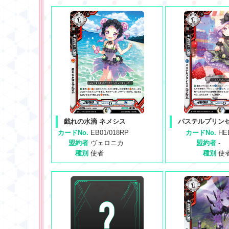
戯れの水滴 ネメシス
パステルプリンセ
カードNo.
EB01/018RP
カードNo.
HE
盟約者
ヴェロニカ
盟約者
-
種別
使者
種別
使