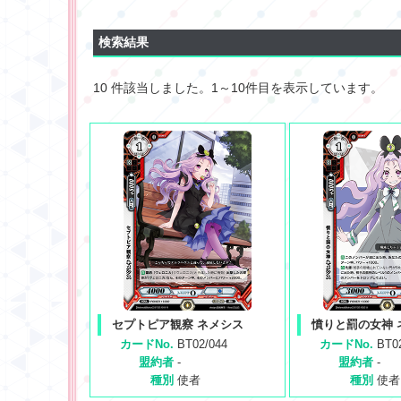
検索結果
10 件該当しました。1～10件目を表示しています。
セプトピア観察 ネメシス
憤りと罰の女神 
カードNo.
BT02/044
カードNo.
BT0
盟約者
-
盟約者
-
種別
使者
種別
使者