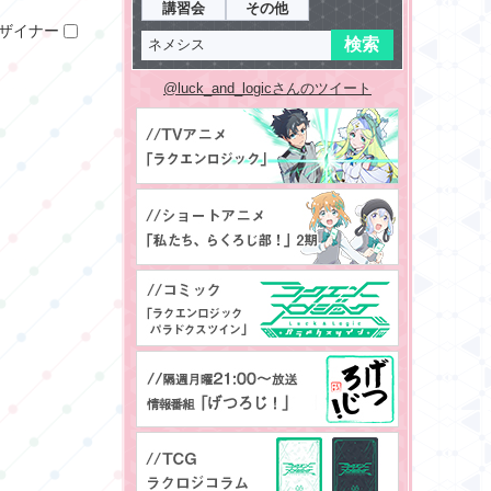
講習会
その他
ザイナー
@luck_and_logicさんのツイート