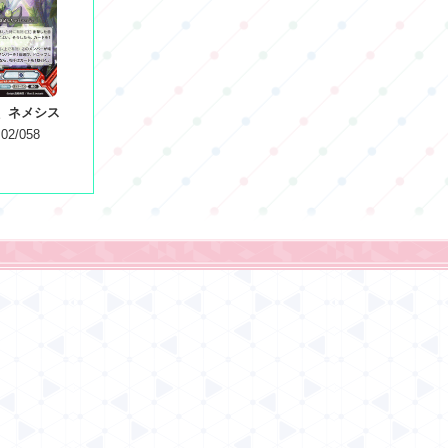
 ネメシス
02/058