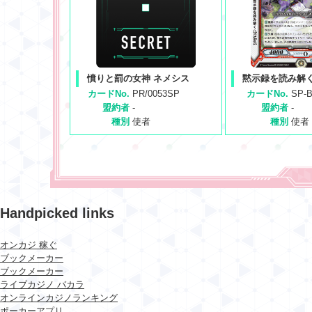
憤りと罰の女神 ネメシス
黙示録を読み解く
カードNo.
PR/0053SP
カードNo.
SP-B
盟約者
-
盟約者
-
種別
使者
種別
使者
Handpicked links
オンカジ 稼ぐ
ブックメーカー
ブックメーカー
ライブカジノ バカラ
オンラインカジノランキング
ポーカーアプリ