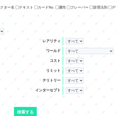
クター名
テキスト
カードNo.
属性
フレーバー
逆理法則
デ
レアリティ
ワールド
コスト
リミット
テリトリー
インターセプト