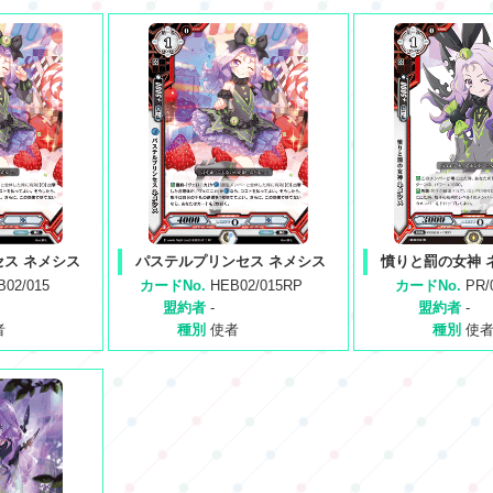
ス ネメシス
パステルプリンセス ネメシス
憤りと罰の女神 
B02/015
カードNo.
HEB02/015RP
カードNo.
PR/
盟約者
-
盟約者
-
者
種別
使者
種別
使