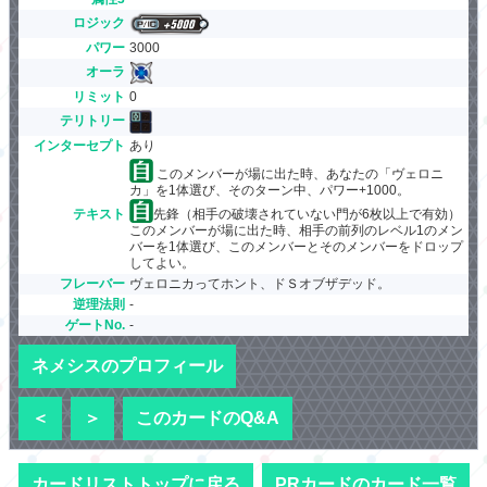
ロジック
パワー
3000
オーラ
リミット
0
テリトリー
インターセプト
あり
このメンバーが場に出た時、あなたの「ヴェロニ
カ」を1体選び、そのターン中、パワー+1000。
テキスト
先鋒（相手の破壊されていない門が6枚以上で有効）
このメンバーが場に出た時、相手の前列のレベル1のメン
バーを1体選び、このメンバーとそのメンバーをドロップ
してよい。
フレーバー
ヴェロニカってホント、ドＳオブザデッド。
逆理法則
-
ゲートNo.
-
ネメシスのプロフィール
＜
＞
このカードのQ&A
カードリストトップに戻る
PRカードのカード一覧