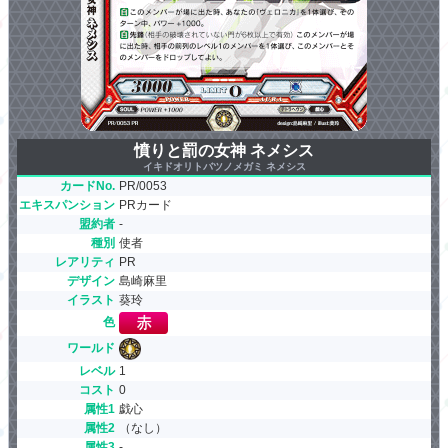
憤りと罰の女神 ネメシス
イキドオリトバツノメガミ ネメシス
カードNo.
PR/0053
エキスパンション
PRカード
盟約者
-
種別
使者
レアリティ
PR
デザイン
島崎麻里
イラスト
葵玲
色
ワールド
レベル
1
コスト
0
属性1
戯心
属性2
（なし）
属性3
-