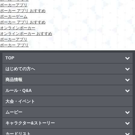
ポーカーアプリ
ポーカー アプリ おすすめ
ポーカーゲーム
ポーカー アプリ おすすめ
オンラインポーカー
オンラインポーカー おすすめ
ポーカーアプリ
ポーカー アプリ
TOP
はじめての方へ
商品情報
ルール・Q&A
大会・イベント
ムービー
キャラクター&ストーリー
カードリスト