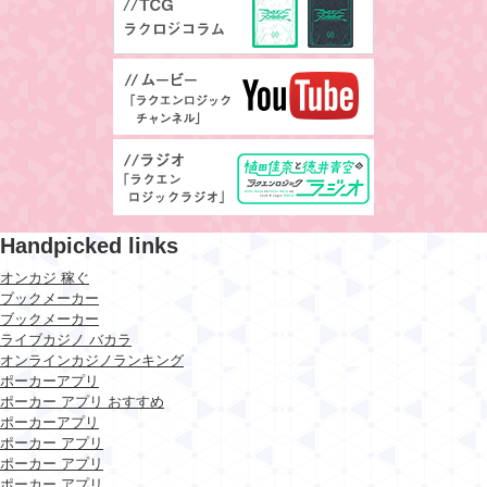
Handpicked links
オンカジ 稼ぐ
ブックメーカー
ブックメーカー
ライブカジノ バカラ
オンラインカジノランキング
ポーカーアプリ
ポーカー アプリ おすすめ
ポーカーアプリ
ポーカー アプリ
ポーカー アプリ
ポーカー アプリ