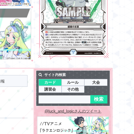
サイト内検索
情報
カード
ルール
大会
講習会
その他
@luck_and_logicさんのツイート