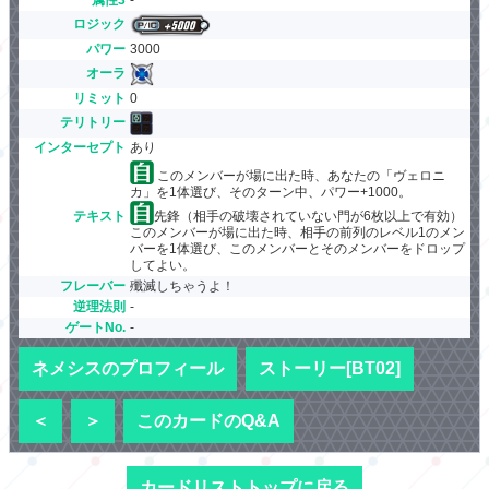
ロジック
パワー
3000
オーラ
リミット
0
テリトリー
インターセプト
あり
このメンバーが場に出た時、あなたの「ヴェロニ
カ」を1体選び、そのターン中、パワー+1000。
テキスト
先鋒（相手の破壊されていない門が6枚以上で有効）
このメンバーが場に出た時、相手の前列のレベル1のメン
バーを1体選び、このメンバーとそのメンバーをドロップ
してよい。
フレーバー
殲滅しちゃうよ！
逆理法則
-
ゲートNo.
-
ネメシスのプロフィール
ストーリー[BT02]
＜
＞
このカードのQ&A
カードリストトップに戻る