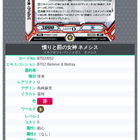
憤りと罰の女神 ネメシス
イキドオリトバツノメガミ ネメシス
カードNo.
BT02/052
エキスパンション
BT02 Believe & Betray
盟約者
-
種別
使者
レアリティ
U
デザイン
島崎麻里
イラスト
葵玲
色
ワールド
レベル
1
コスト
0
属性1
戯心
属性2
（なし）
属性3
-