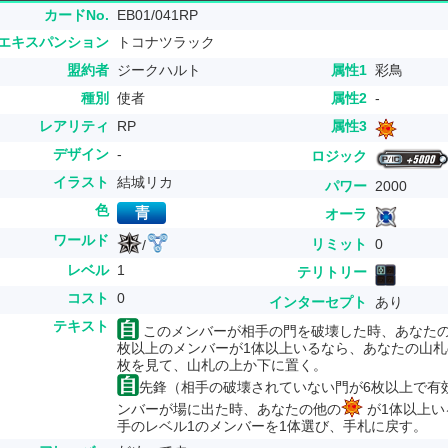
カードNo.
EB01/041RP
エキスパンション
トコナツラック
盟約者
ジークハルト
属性1
彩鳥
種別
使者
属性2
-
レアリティ
RP
属性3
デザイン
-
ロジック
イラスト
結城リカ
パワー
2000
色
オーラ
ワールド
リミット
0
/
レベル
1
テリトリー
コスト
0
インターセプト
あり
テキスト
このメンバーが相手の門を破壊した時、あなたの
枚以上のメンバーが1体以上いるなら、あなたの山
枚を見て、山札の上か下に置く。
先鋒（相手の破壊されていない門が6枚以上で有
ンバーが場に出た時、あなたの他の
が1体以上い
手のレベル1のメンバーを1体選び、手札に戻す。