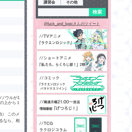
講習会
その他
@luck_and_logicさんのツイート
ソウルが1
札の上から１
効） このメ
るなら、相