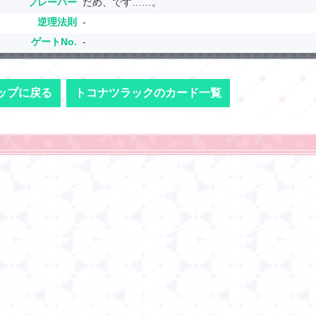
フレーバー
だめ、です……。
逆理法則
-
ゲートNo.
-
ップに戻る
トコナツラックのカード一覧