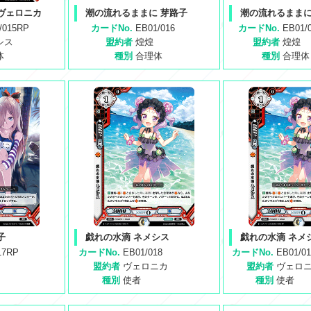
ヴェロニカ
潮の流れるままに 芽路子
潮の流れるままに
/015RP
カードNo.
EB01/016
カードNo.
EB01/
シス
盟約者
煌煌
盟約者
煌煌
体
種別
合理体
種別
合理体
子
戯れの水滴 ネメシス
戯れの水滴 ネメ
17RP
カードNo.
EB01/018
カードNo.
EB01/0
盟約者
ヴェロニカ
盟約者
ヴェロ
種別
使者
種別
使者