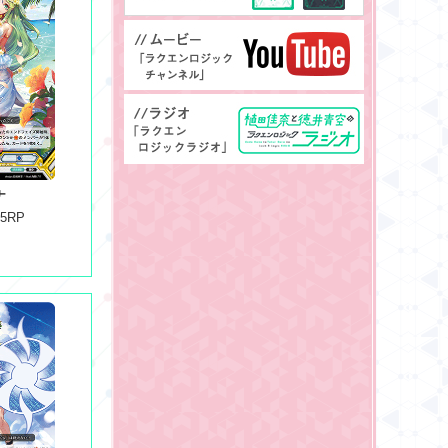
ナ
05RP