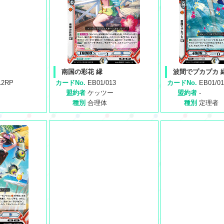
南国の彩花 縁
波間でプカプカ 
12RP
カードNo.
EB01/013
カードNo.
EB01/01
盟約者
ケッツー
盟約者
-
種別
合理体
種別
定理者