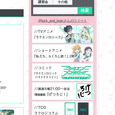
講習会
その他
@luck_and_logicさんのツイート
ナ
03RP
ダ