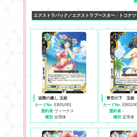
エクストラパック／エクストラブースター - トコナツ
波際の癒し 玉姫
青空の下 玉姫
カードNo.
EB01/001
カードNo.
EB01/0
盟約者
ヴィーナス
盟約者
-
種別
合理体
種別
定理者