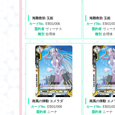
海難救助 玉姫
海難救助 玉姫
カードNo.
EB01/006
カードNo.
EB01/0
盟約者
ヴィーナス
盟約者
ヴィー
種別
合理体
種別
合理体
南風の律動 エメラダ
南風の律動 エメ
カードNo.
EB01/008
カードNo.
EB01/0
盟約者
ニーナ
盟約者
ニーナ