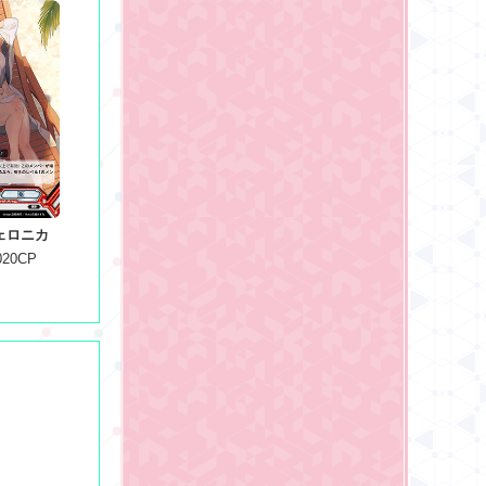
ェロニカ
020CP