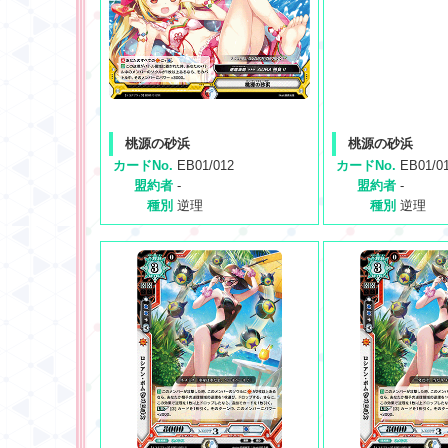
桃源の砂浜
桃源の砂浜
カードNo.
EB01/012
カードNo.
EB01/0
盟約者
-
盟約者
-
種別
逆理
種別
逆理