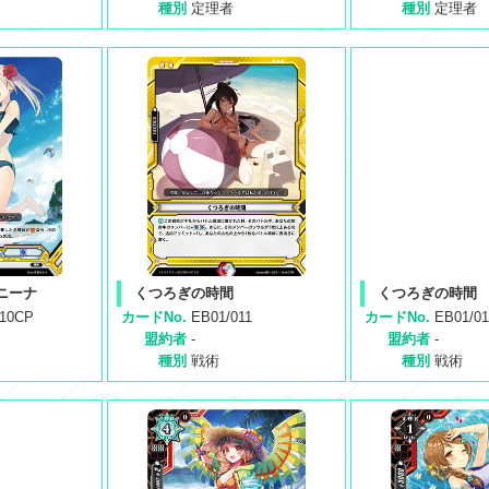
種別
定理者
種別
定理者
ニーナ
くつろぎの時間
くつろぎの時間
010CP
カードNo.
EB01/011
カードNo.
EB01/0
盟約者
-
盟約者
-
種別
戦術
種別
戦術