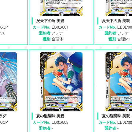
炎天下の盾 美親
炎天下の盾 美親
06CP
カードNo.
EB01/007
カードNo.
EB01/0
ナス
盟約者
アテナ
盟約者
アテナ
種別
合理体
種別
合理体
ラダ
夏の醍醐味 美親
夏の醍醐味 美親
08CP
カードNo.
EB01/009
カードNo.
EB01/0
盟約者
-
盟約者
-