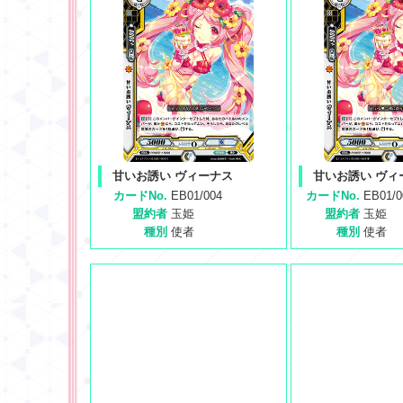
甘いお誘い ヴィーナス
甘いお誘い ヴィ
カードNo.
EB01/004
カードNo.
EB01/
盟約者
玉姫
盟約者
玉姫
種別
使者
種別
使者