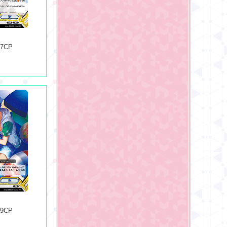
07CP
09CP