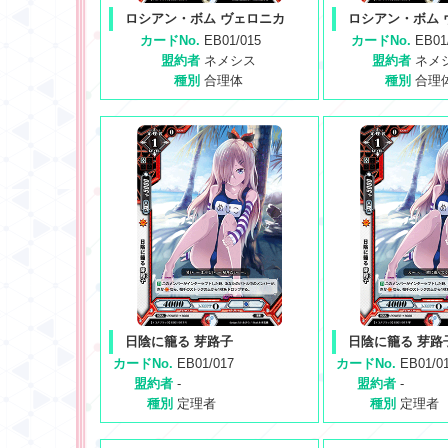
ロシアン・ボム ヴェロニカ
ロシアン・ボム 
カードNo.
EB01/015
カードNo.
EB01
盟約者
ネメシス
盟約者
ネメ
種別
合理体
種別
合理
日陰に籠る 芽路子
日陰に籠る 芽路
カードNo.
EB01/017
カードNo.
EB01/0
盟約者
-
盟約者
-
種別
定理者
種別
定理者