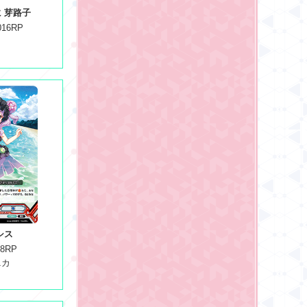
 芽路子
016RP
シス
18RP
ニカ