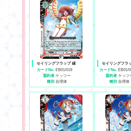
セイリングフラップ 縁
セイリングフラッ
カードNo.
EB01/019
カードNo.
EB01/
盟約者
ケッツー
盟約者
ケッツ
種別
合理体
種別
合理体