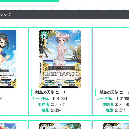
ラック
離島の天使 ニーナ
離島の天使 ニー
02
カードNo.
EB01/003
カードNo.
EB01/0
盟約者
エメラダ
盟約者
エメラ
種別
合理体
種別
合理体