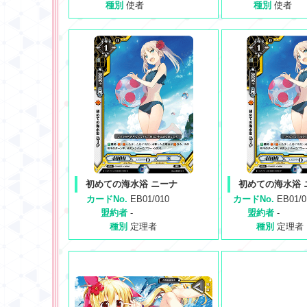
種別
使者
種別
使者
初めての海水浴 ニーナ
初めての海水浴 
カードNo.
EB01/010
カードNo.
EB01/
盟約者
-
盟約者
-
種別
定理者
種別
定理者