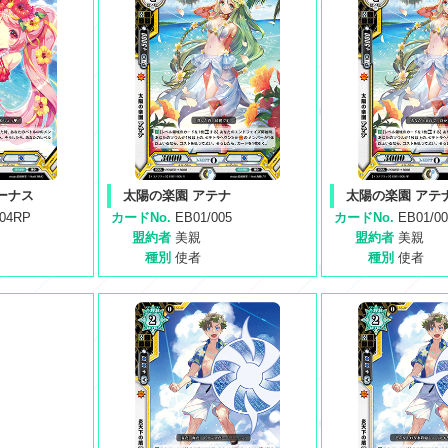
ーナス
太陽の楽園 アテナ
太陽の楽園 アテ
004RP
カードNo.
EB01/005
カードNo.
EB01/0
盟約者
美親
盟約者
美親
種別
使者
種別
使者