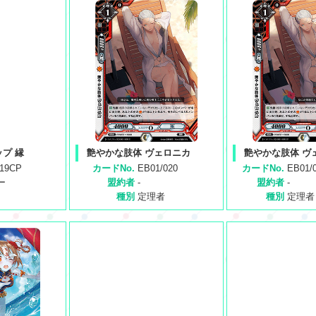
プ 縁
艶やかな肢体 ヴェロニカ
艶やかな肢体 ヴ
019CP
カードNo.
EB01/020
カードNo.
EB01/
ー
盟約者
-
盟約者
-
種別
定理者
種別
定理者