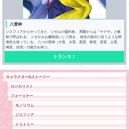
八雷神
ジスフィアからやってきた、ジゼルの盟約者。
周囲からは『ヤクサ』と略
称で呼ばれる。
ジゼルをお嬢様扱いして跪き、
彼女の指示に従うような関
係性を保っている。
八つの雷神（大雷、火雷、黒雷、柝雷、若雷、土雷、
鳴雷、伏雷）の能力を持つ。
トランス！
キャラクター&ストーリー
ロジカリスト
フォーリナー
モノリウム
ジスフィア
トリトミー