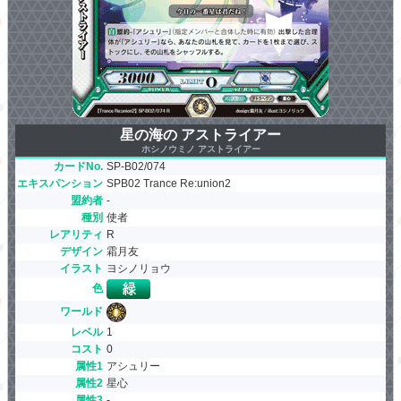
星の海の アストライアー
ホシノウミノ アストライアー
カードNo.
SP-B02/074
エキスパンション
SPB02 Trance Re:union2
盟約者
-
種別
使者
レアリティ
R
デザイン
霜月友
イラスト
ヨシノリョウ
色
ワールド
レベル
1
コスト
0
属性1
アシュリー
属性2
星心
属性3
-