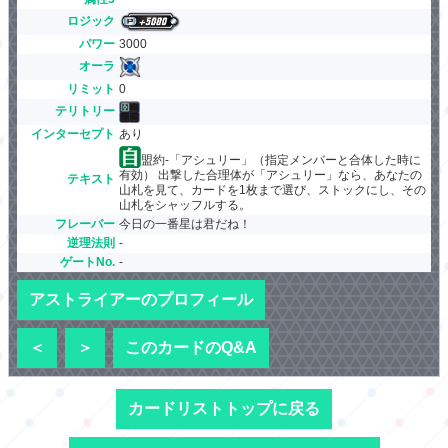
ロジック
パワー
3000
オーラ
リミット
0
テリトリー
インターセプト
あり
盟約-「アシュリー」（指定メンバーと合体した時に
有効） 出撃した合理体が「アシュリー」なら、あなたの
テキスト
山札を見て、カードを1枚まで選び、ストックにし、その
山札をシャッフルする。
フレーバー
今日の一番星は君だね！
逆理法則
-
ゲートNo.
-
アストライアーのプロフィール
＜
＞
このカードのQ&A
カードリストトップに戻る