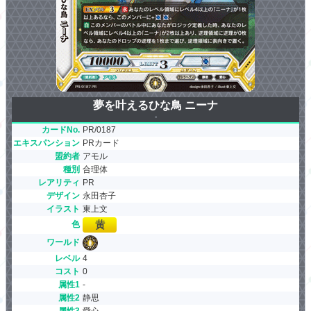
夢を叶えるひな鳥 ニーナ
-
カードNo.
PR/0187
エキスパンション
PRカード
盟約者
アモル
種別
合理体
レアリティ
PR
デザイン
永田杏子
イラスト
東上文
色
ワールド
レベル
4
コスト
0
属性1
-
属性2
静思
属性3
愛心