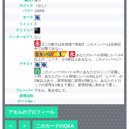
ロジック
（なし）
パワー
10000
オーラ
リミット
3
テリトリー
インターセプト
なし
【この能力は全領域で有効】 このメンバーは合体以
外で出撃できない。
あなたのレベル領域にレベル4
以上の「ニーナ」が1枚以上あるなら、このメンバーに+
テキスト
。
このメンバーのバトル中にあなたがロジック定義し
た時、あなたのレベル領域にレベル4以上の「ニーナ」が
2枚以上あり、逆理領域に逆理が0枚なら、あなたのドロ
ップの逆理を1枚まで選び、逆理領域に表向きで置く。
フレーバー
アモル、私を信じて。
逆理法則
-
ゲートNo.
-
アモルのプロフィール
＜
＞
このカードのQ&A