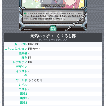
元気いっぱい！らくろじ部
ゲンキイッパイラクロジブ
カードNo.
PR/0130
エキスパンション
PRカード
盟約者
-
種別
門
レアリティ
PR
デザイン
-
イラスト
-
色
-
ワールド
らくろじ部
レベル
-
コスト
-
属性1
-
属性2
-
属性3
-