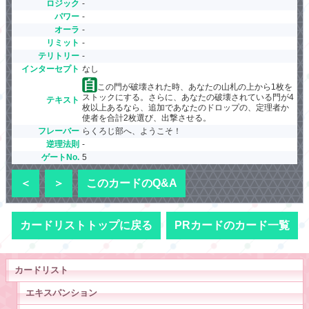
ロジック
-
パワー
-
オーラ
-
リミット
-
テリトリー
-
インターセプト
なし
この門が破壊された時、あなたの山札の上から1枚を
ストックにする。さらに、あなたの破壊されている門が4
テキスト
枚以上あるなら、追加であなたのドロップの、定理者か
使者を合計2枚選び、出撃させる。
フレーバー
らくろじ部へ、ようこそ！
逆理法則
-
ゲートNo.
5
＜
＞
このカードのQ&A
カードリストトップに戻る
PRカードのカード一覧
カードリスト
エキスパンション