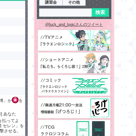
講習会
その他
@luck_and_logicさんのツイート
万博」か
を
] あなた
を払ってよ
 セレン」を
出撃させる。