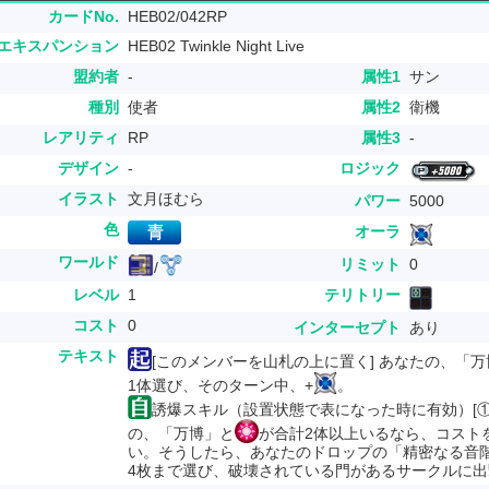
カードNo.
HEB02/042RP
エキスパンション
HEB02 Twinkle Night Live
盟約者
-
属性1
サン
種別
使者
属性2
衛機
レアリティ
RP
属性3
-
デザイン
-
ロジック
イラスト
文月ほむら
パワー
5000
色
オーラ
ワールド
リミット
0
/
レベル
1
テリトリー
コスト
0
インターセプト
あり
テキスト
[このメンバーを山札の上に置く] あなたの、「
1体選び、そのターン中、+
。
誘爆スキル（設置状態で表になった時に有効）[①
の、「万博」と
が合計2体以上いるなら、コスト
い。そうしたら、あなたのドロップの「精密なる音階
4枚まで選び、破壊されている門があるサークルに