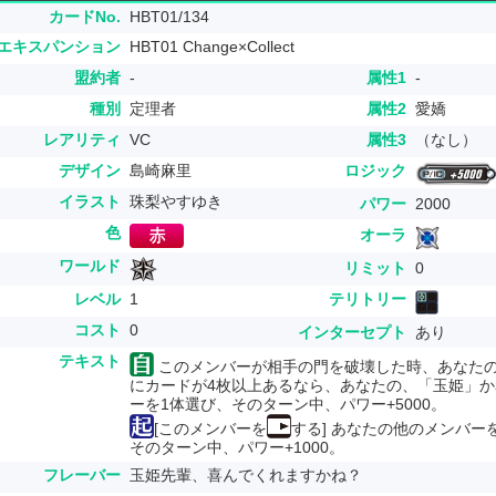
カードNo.
HBT01/134
エキスパンション
HBT01 Change×Collect
盟約者
-
属性1
-
種別
定理者
属性2
愛嬌
レアリティ
VC
属性3
（なし）
デザイン
島崎麻里
ロジック
イラスト
珠梨やすゆき
パワー
2000
色
オーラ
ワールド
リミット
0
レベル
1
テリトリー
コスト
0
インターセプト
あり
テキスト
このメンバーが相手の門を破壊した時、あなた
にカードが4枚以上あるなら、あなたの、「玉姫」
ーを1体選び、そのターン中、パワー+5000。
[このメンバーを
する] あなたの他のメンバー
そのターン中、パワー+1000。
フレーバー
玉姫先輩、喜んでくれますかね？