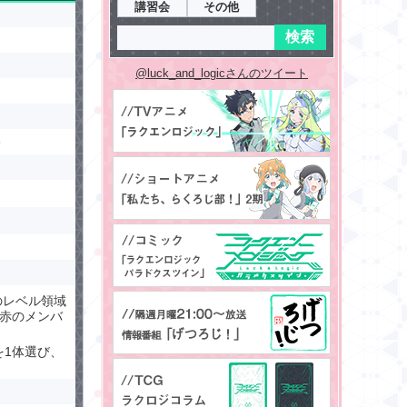
講習会
その他
@luck_and_logicさんのツイート
のレベル領域
か赤のメンバ
を1体選び、