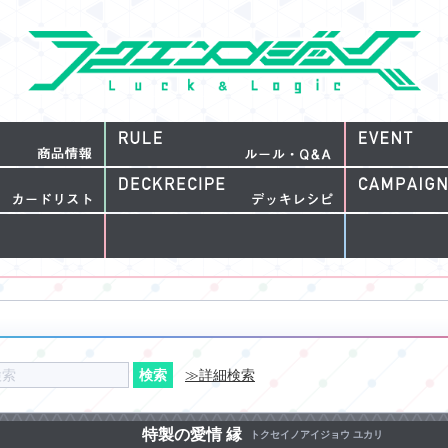
≫詳細検索
特製の愛情 縁
トクセイノアイジョウ ユカリ