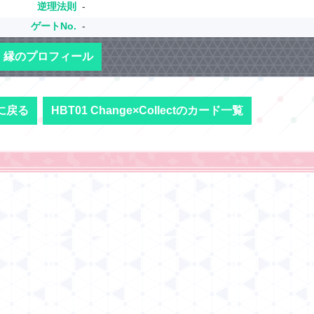
逆理法則
-
ゲートNo.
-
縁のプロフィール
に戻る
HBT01 Change×Collectのカード一覧