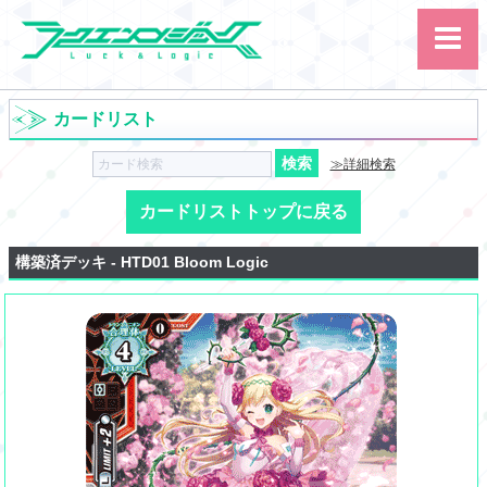
カードリスト
≫詳細検索
カードリストトップに戻る
サイト内検索
構築済デッキ - HTD01 Bloom Logic
カード
ルール
大会
講習会
その他