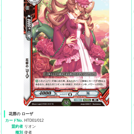
花唇の ローザ
カードNo.
HTD01/012
盟約者
リオン
種別
使者