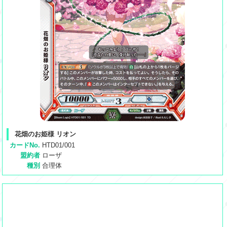
花畑のお姫様 リオン
カードNo.
HTD01/001
盟約者
ローザ
種別
合理体