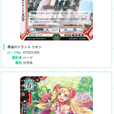
再会のトランス リオン
カードNo.
HTD01/005
盟約者
ローザ
種別
合理体