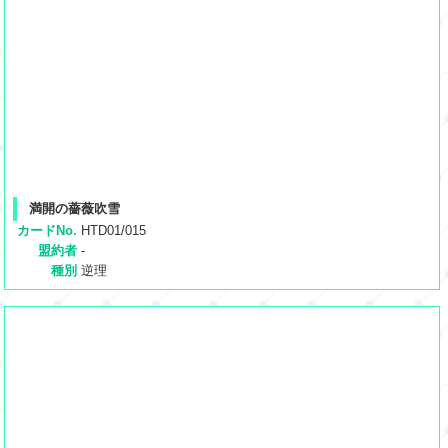
満開の薔薇吹雪
カードNo.
HTD01/015
盟約者
-
種別
逆理