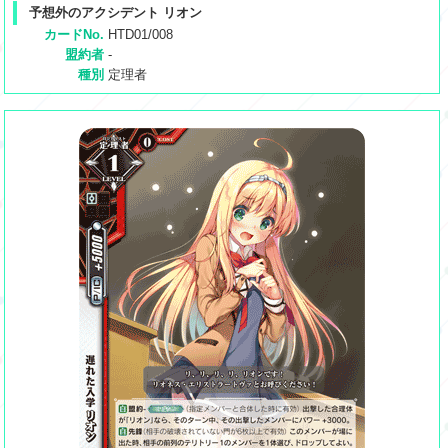
予想外のアクシデント リオン
カードNo.
HTD01/008
盟約者
-
種別
定理者