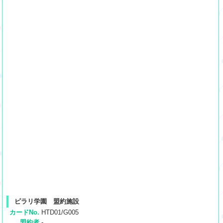
ピラリ学園 盟約施設
カードNo.
HTD01/G005
盟約者
-