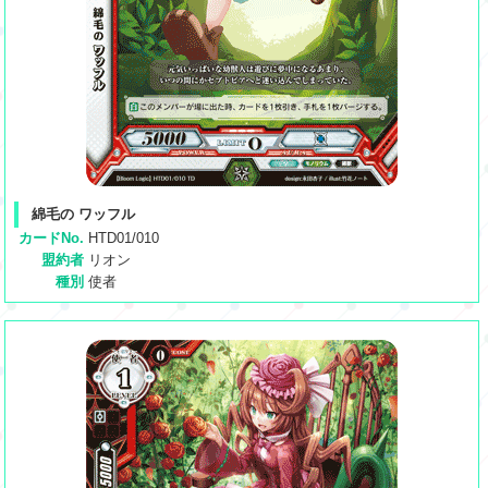
綿毛の ワッフル
カードNo.
HTD01/010
盟約者
リオン
種別
使者