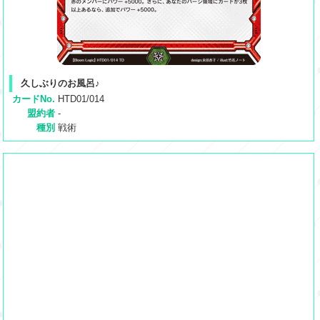
久しぶりのお風呂♪
カードNo.
HTD01/014
盟約者
-
種別
戦術