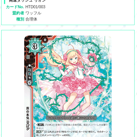
高速ダッシュ リオン
カードNo.
HTD01/003
盟約者
ワッフル
種別
合理体