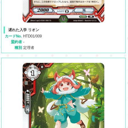
遅れた入学 リオン
カードNo.
HTD01/009
盟約者
-
種別
定理者