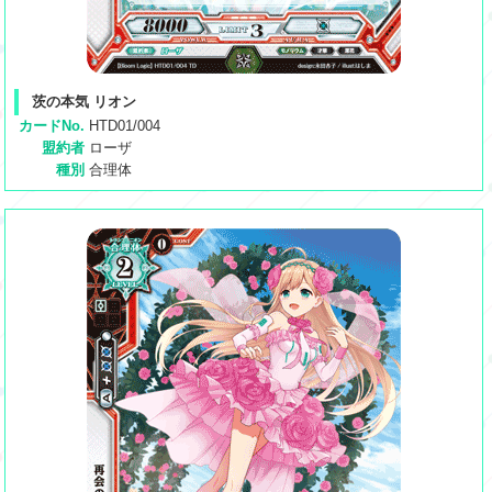
茨の本気 リオン
カードNo.
HTD01/004
盟約者
ローザ
種別
合理体