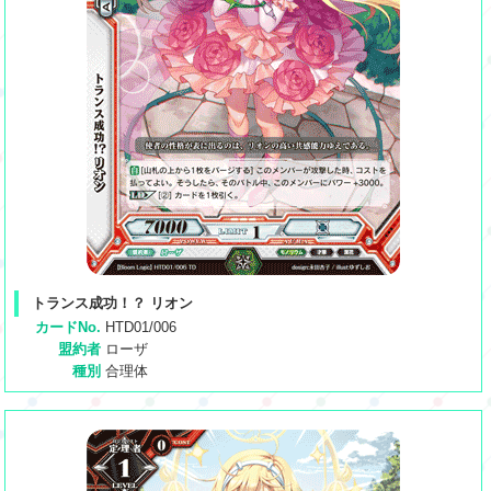
トランス成功！？ リオン
カードNo.
HTD01/006
盟約者
ローザ
種別
合理体