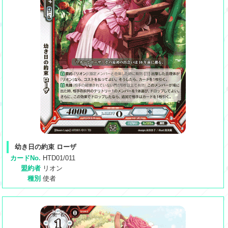
幼き日の約束 ローザ
カードNo.
HTD01/011
盟約者
リオン
種別
使者