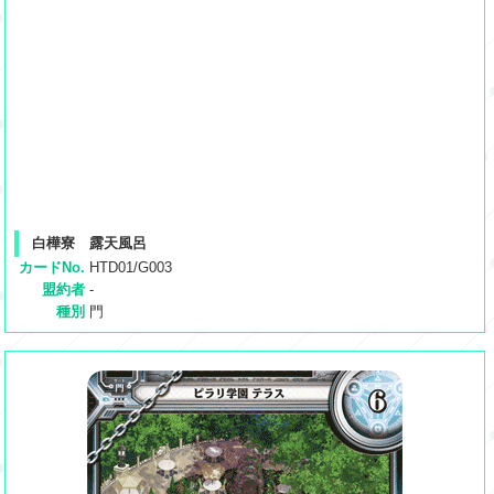
白樺寮 露天風呂
カードNo.
HTD01/G003
盟約者
-
種別
門