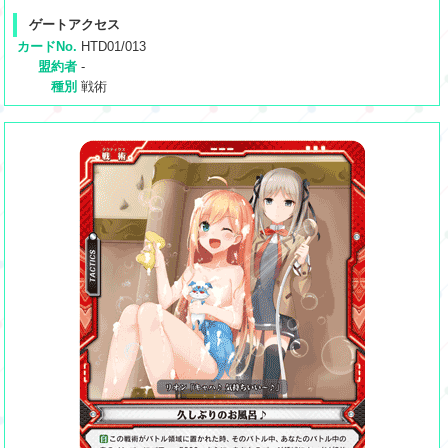
ゲートアクセス
カードNo.
HTD01/013
盟約者
-
種別
戦術