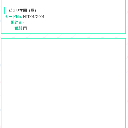
ピラリ学園（昼）
カードNo.
HTD01/G001
盟約者
-
種別
門