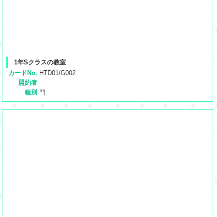
1年Sクラスの教室
カードNo.
HTD01/G002
盟約者
-
種別
門