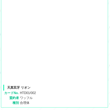
天真双牙 リオン
カードNo.
HTD01/002
盟約者
ワッフル
種別
合理体