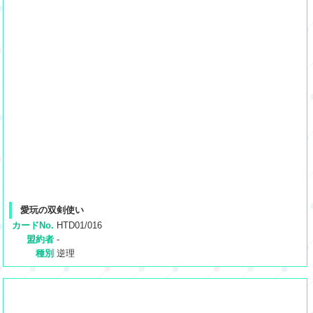
愛玩の双剣使い
カードNo.
HTD01/016
盟約者
-
種別
逆理