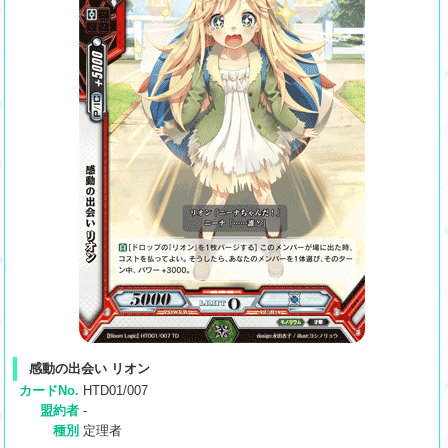
感動の出会い リオン
カードNo.
HTD01/007
盟約者
-
種別
定理者