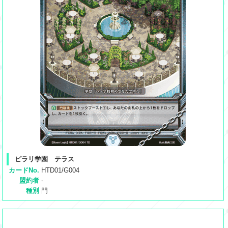
ピラリ学園 テラス
カードNo.
HTD01/G004
盟約者
-
種別
門