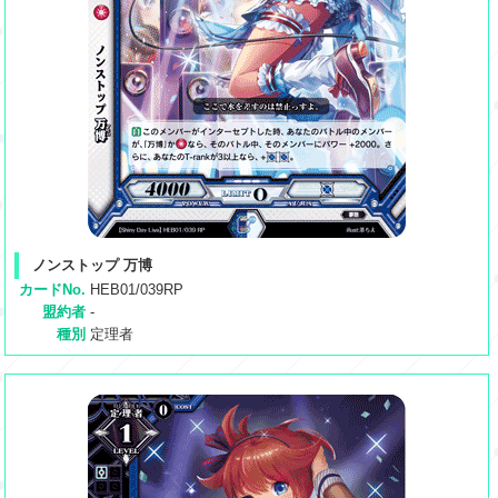
ノンストップ 万博
カードNo.
HEB01/039RP
盟約者
-
種別
定理者