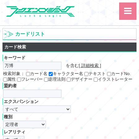
カードリスト
カード検索
キーワード
を含む
[ 詳細検索 ]
サイト内検索
検索対象：
カード名
キャラクター名
テキスト
カードNo.
属性
フレーバー
逆理法則
デザイナー
イラストレーター
カード
ルール
大会
盟約者
講習会
その他
エクスパンション
種別
レアリティ