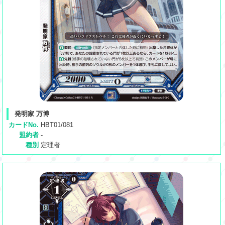
発明家 万博
カードNo.
HBT01/081
盟約者
-
種別
定理者