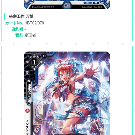
秘密工作 万博
カードNo.
HBT02/079
盟約者
-
種別
定理者