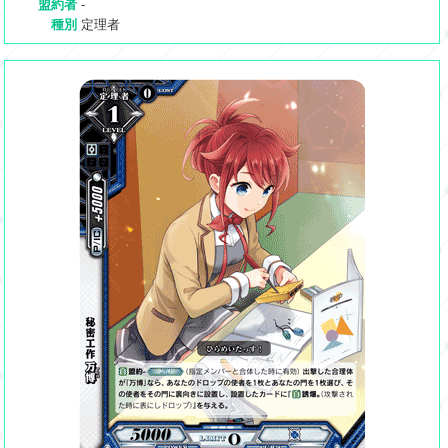
盟約者
-
種別
定理者