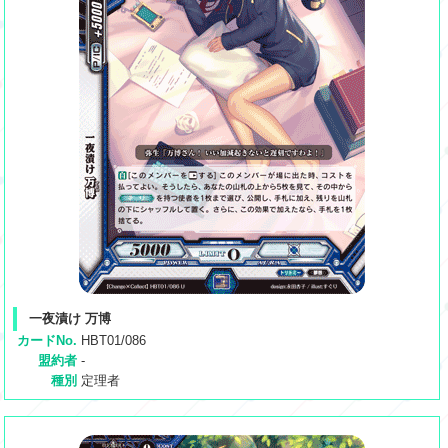
一夜漬け 万博
カードNo.
HBT01/086
盟約者
-
種別
定理者