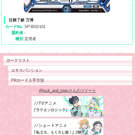
任務了解 万博
カードNo.
SP-B02/101
盟約者
-
種別
定理者
カードリスト
エキスパンション
PRカード入手方法
@luck_and_logicさんのツイート