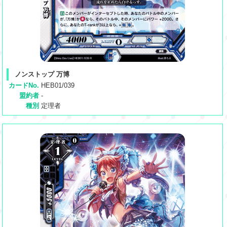
ノンストップ 万博
カードNo.
HEB01/039
盟約者
-
種別
定理者