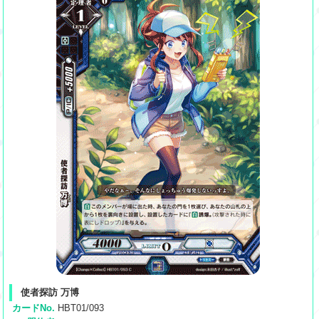
使者探訪 万博
カードNo.
HBT01/093