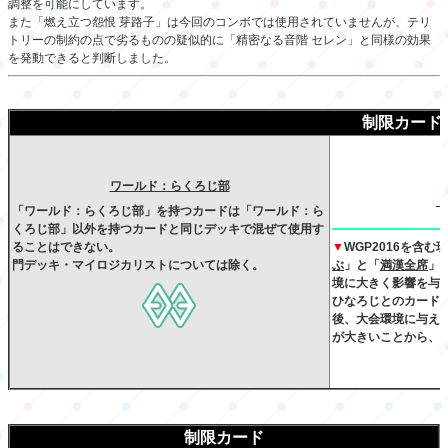
調整を可能にしています。
また「燃え立つ怨恨 芽路子」は今回のコンボでは使用されていませんが、テリ
トリーの制約の点で劣るものの疑似的に「精密なる音階 セレン」と同様の効果
を発動できると判断しました。
制限カード
ワールド：らくろじ部
「ワールド：らくろじ部」を持つカードは「ワールド：ら
くろじ部」以外を持つカードと同じデッキで混ぜて使用す
ることはできない。
▼
WGP2016を含
門デッキ・マイロジカリストについては除く。
ぶ
」と「
満漢全席
」
境に大きく影響を与
ひなろじとのカード
後、大会環境に与え
が大きいことから、
制限カード