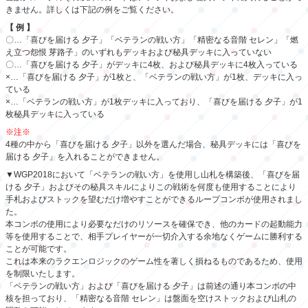
きません。詳しくは下記の例をご覧ください。
【 例 】
〇…「喜びを届ける 夕子」「ベテランの戦い方」「精密なる音階 セレン」「燃
え立つ怨恨 芽路子」のいずれもデッキおよび秘具デッキに入っていない
〇…「喜びを届ける 夕子」がデッキに4枚、および秘具デッキに4枚入っている
×…「喜びを届ける 夕子」が1枚と、「ベテランの戦い方」が1枚、デッキに入っ
ている
×…「ベテランの戦い方」が1枚デッキに入っており、「喜びを届ける 夕子」が1
枚秘具デッキに入っている
※注※
4種の中から「喜びを届ける 夕子」以外を選んだ場合、秘具デッキには「喜びを
届ける 夕子」を入れることができません。
▼WGP2018において「ベテランの戦い方」を使用し山札を構築後、「喜びを届
ける 夕子」およびその秘具スキルによりこの戦術を何度も使用することにより
手札およびストックを望むだけ増やすことができるループコンボが使用されまし
た。
本コンボの使用により必要なだけのリソースを確保でき、他のカードの起動能力
等を使用することで、相手プレイヤーが一切介入する余地なくゲームに勝利する
ことが可能です。
これは本来のラクエンロジックのゲーム性を著しく損ねるものであるため、使用
を制限いたします。
「ベテランの戦い方」および「喜びを届ける 夕子」は前述の通り本コンボの中
核を担っており、「精密なる音階 セレン」は盤面を空けストックおよび山札の