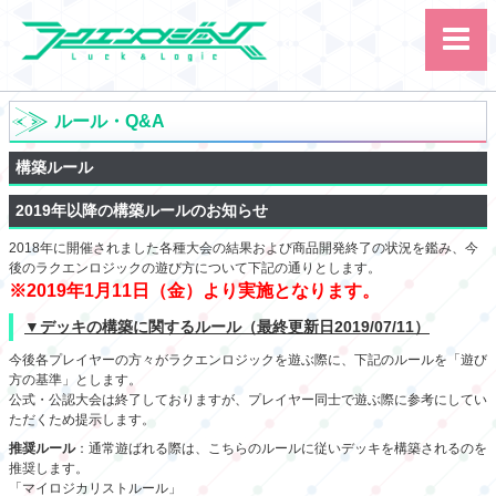
ルール・Q&A
構築ルール
2019年以降の構築ルールのお知らせ
2018年に開催されました各種大会の結果および商品開発終了の状況を鑑み、今
サイト内検索
後のラクエンロジックの遊び方について下記の通りとします。
カード
ルール
大会
※2019年1月11日（金）より実施となります。
講習会
その他
▼デッキの構築に関するルール（最終更新日2019/07/11）
今後各プレイヤーの方々がラクエンロジックを遊ぶ際に、下記のルールを「遊び
方の基準」とします。
公式・公認大会は終了しておりますが、プレイヤー同士で遊ぶ際に参考にしてい
ただくため提示します。
推奨ルール
：通常遊ばれる際は、こちらのルールに従いデッキを構築されるのを
推奨します。
「マイロジカリストルール」