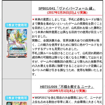
SPB01/041「ヴァイパーフォール 縁」
（2017年2月26日(日)より実施）
▼
本来の意図としましては、手札に必要なカードが揃う
まで勝負を進めないといったゲームの長期化を防ぐこと
を目的としたカードでしたが、山札切れを狙った勝利と
いう本来の制作意図とは異なる目的での使用が目立って
おりました。
実際に、全国決勝大会、世界決勝大会での採用率が高
く、この能力を使用するために強引に色やワールドをタ
ッチするデッキも見受けられました。
手札上限ルールを設けることによって、山札切れ戦術の
成功率の可能性は限りなく低くなると判断してはおりま
すが、ゲーム中の複数回の使用により限られた枚数手札
の入れ替えを容易に強要できることはロジック定義によ
るバトルの駆け引きを損なうため、使用を制限いたしま
す。
HBT01/009「不穏を察する ニーナ」
（2018年3月1日(木)より実施）
▼
WGP2017を含む現在の大会環境において、ニーナが
上位を占める割合が非常に高く、大会環境に大きく与え