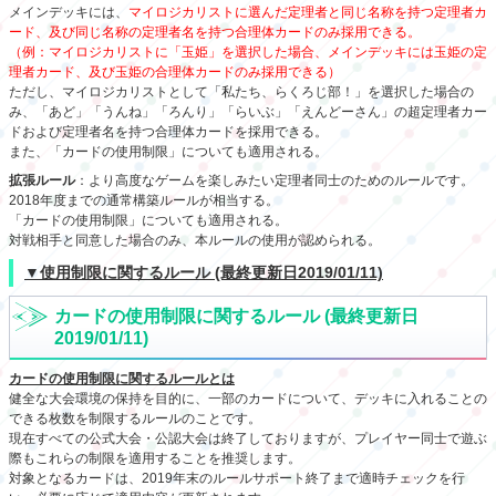
メインデッキには、
マイロジカリストに選んだ定理者と同じ名称を持つ定理者カ
ード、及び同じ名称の定理者名を持つ合理体カードのみ採用できる。
（例：マイロジカリストに「玉姫」を選択した場合、メインデッキには玉姫の定
理者カード、及び玉姫の合理体カードのみ採用できる）
ただし、マイロジカリストとして「私たち、らくろじ部！」を選択した場合の
み、「あど」「うんね」「ろんり」「らいぶ」「えんどーさん」の超定理者カー
ドおよび定理者名を持つ合理体カードを採用できる。
また、「カードの使用制限」についても適用される。
拡張ルール
：より高度なゲームを楽しみたい定理者同士のためのルールです。
2018年度までの通常構築ルールが相当する。
「カードの使用制限」についても適用される。
対戦相手と同意した場合のみ、本ルールの使用が認められる。
▼使用制限に関するルール (最終更新日2019/01/11)
カードの使用制限に関するルール (最終更新日
2019/01/11)
カードの使用制限に関するルールとは
健全な大会環境の保持を目的に、一部のカードについて、デッキに入れることの
できる枚数を制限するルールのことです。
現在すべての公式大会・公認大会は終了しておりますが、プレイヤー同士で遊ぶ
際もこれらの制限を適用することを推奨します。
対象となるカードは、2019年末のルールサポート終了まで適時チェックを行