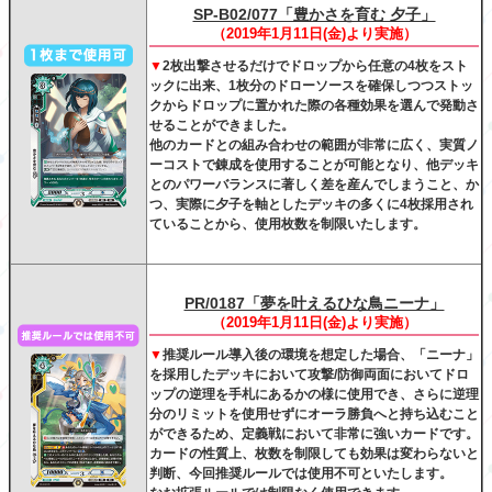
SP-B02/077「豊かさを育む 夕子」
（2019年1月11日(金)より実施）
▼
2枚出撃させるだけでドロップから任意の4枚をスト
ックに出来、1枚分のドローソースを確保しつつストッ
クからドロップに置かれた際の各種効果を選んで発動さ
せることができました。
他のカードとの組み合わせの範囲が非常に広く、実質ノ
ーコストで錬成を使用することが可能となり、他デッキ
とのパワーバランスに著しく差を産んでしまうこと、か
つ、実際に夕子を軸としたデッキの多くに4枚採用され
ていることから、使用枚数を制限いたします。
PR/0187「夢を叶えるひな鳥ニーナ」
（2019年1月11日(金)より実施）
▼
推奨ルール導入後の環境を想定した場合、「ニーナ」
を採用したデッキにおいて攻撃/防御両面においてドロ
ップの逆理を手札にあるかの様に使用でき、さらに逆理
分のリミットを使用せずにオーラ勝負へと持ち込むこと
ができるため、定義戦において非常に強いカードです。
カードの性質上、枚数を制限しても効果は変わらないと
判断、今回推奨ルールでは使用不可といたします。