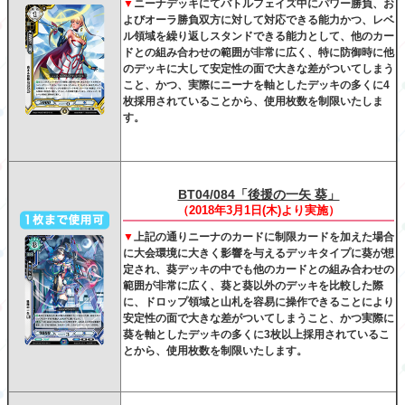
▼
ニーナデッキにてバトルフェイズ中にパワー勝負、お
よびオーラ勝負双方に対して対応できる能力かつ、レベ
ル領域を繰り返しスタンドできる能力として、他のカー
ドとの組み合わせの範囲が非常に広く、特に防御時に他
のデッキに大して安定性の面で大きな差がついてしまう
こと、かつ、実際にニーナを軸としたデッキの多くに4
枚採用されていることから、使用枚数を制限いたしま
す。
BT04/084「後援の一矢 葵」
（2018年3月1日(木)より実施）
▼
上記の通りニーナのカードに制限カードを加えた場合
に大会環境に大きく影響を与えるデッキタイプに葵が想
定され、葵デッキの中でも他のカードとの組み合わせの
範囲が非常に広く、葵と葵以外のデッキを比較した際
に、ドロップ領域と山札を容易に操作できることにより
安定性の面で大きな差がついてしまうこと、かつ実際に
葵を軸としたデッキの多くに3枚以上採用されているこ
とから、使用枚数を制限いたします。