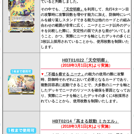
ていると判断しました。
その中でも、
「天空明察」
を利用して、先行4ターン目
の攻撃時に攻撃回数を増やす能力に加え、防御時にレベ
ルを繰り返しスタンドできる能力は他のカードとの組み
合わせの範囲が非常に広く、ニーナとニーナ以外のデッ
キを比較した際に、安定性の面で大きな差がついてしま
うこと、かつ、実際にニーナを軸としたデッキの多くに
3枚以上採用されていることから、使用枚数を制限いた
します。
HBT01/022「天空明察」
（2018年3月1日(木)より実施）
▼
「不穏を察する ニーナ」
の能力の使用の際に攻撃
時、防御時それぞれにおいて必要となるカードであり、
複数回容易に起動できることで、大多数のニーナを軸と
したデッキでニーナのリソースを確保を要因となってお
り
、実際にニーナを軸としたデッキの多くに4枚採用さ
れていることから、使用枚数を制限いたします。
HBT02/14「高まる鼓動 ミカエル」
（2018年3月1日(木)より実施）