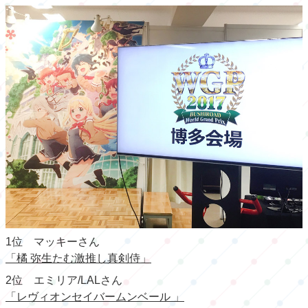
1位 マッキーさん
「橘 弥生たむ激推し真剣侍」
2位 エミリア/LALさん
「レヴィオンセイバームンベール 」