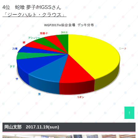
4位 蛇喰 夢子/HGSSさん
「ジークハルト・クラウス」
↑
岡山支部 2017.11.19(sun)