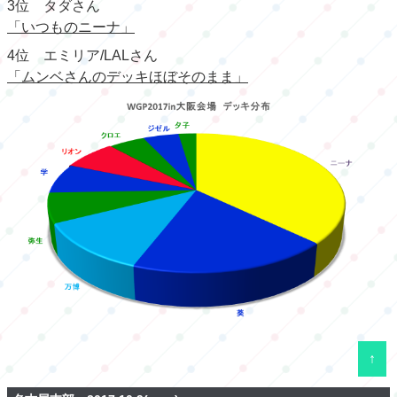
3位 タダさん
「いつものニーナ」
4位 エミリア/LALさん
「ムンベさんのデッキほぼそのまま」
↑