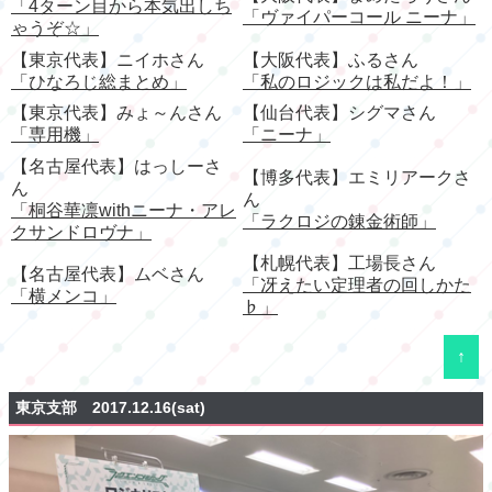
「4ターン目から本気出しち
「ヴァイパーコール ニーナ」
ゃうぞ☆」
【東京代表】ニイホさん
【大阪代表】ふるさん
「ひなろじ総まとめ」
「私のロジックは私だよ！」
【東京代表】みょ～んさん
【仙台代表】シグマさん
「専用機」
「ニーナ」
【名古屋代表】はっしーさ
【博多代表】エミリアークさ
ん
ん
「桐谷華凛withニーナ・アレ
「ラクロジの錬金術師」
クサンドロヴナ」
【札幌代表】工場長さん
【名古屋代表】ムベさん
「冴えたい定理者の回しかた
「横メンコ」
♭」
↑
東京支部 2017.12.16(sat)