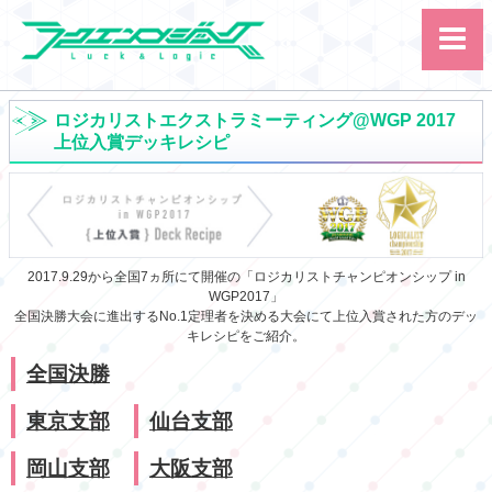
ロジカリストエクストラミーティング@WGP 2017
上位入賞デッキレシピ
サイト内検索
2017.9.29から全国7ヵ所にて開催の「ロジカリストチャンピオンシップ in
カード
ルール
大会
WGP2017」
講習会
その他
全国決勝大会に進出するNo.1定理者を決める大会にて上位入賞された方のデッ
キレシピをご紹介。
全国決勝
東京支部
仙台支部
岡山支部
大阪支部