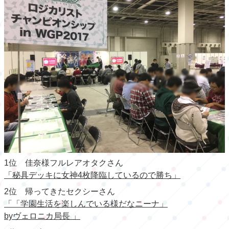
1位 佳奈様フルレアオタクさん
「秘具デッキに女神4枚降臨しているので勝ち」
2位 帰ってきたセクシーさん
「「学園生活を楽しんでいる様だなニーナ」
byヴェロニカ局長 」