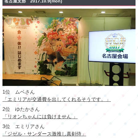
名古屋支部 2017.10.9(mon)
1位 ムベさん
「エミリアが交通費を出してくれるそうです。」
2位 ゆたかさん
「リオンちゃんには負けません 」
3位 エミリアさん
「ジゼル・サンダース激推し真剣侍」