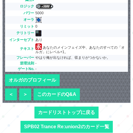
ロジック
パワー
5000
オーラ
リミット
0
テリトリー
インターセプト
あり
あなたのメインフェイズ中、あなたのすべての「オ
テキスト
ルガ」にレベル+1。
フレーバー
やはり俺が出なければ、収まりがつかないか。
逆理法則
-
ゲートNo.
-
オルガのプロフィール
＜
＞
このカードのQ&A
カードリストトップに戻る
SPB02 Trance Re:union2のカード一覧