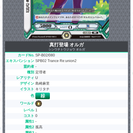
真打登場 オルガ
シンウチトウジョウ オルガ
カードNo.
SP-B02/080
エキスパンション
SPB02 Trance Re:union2
盟約者
-
種別
定理者
レアリティ
U
デザイン
島崎麻里
イラスト
キリタチ
色
ワールド
レベル
1
コスト
0
属性1
-
属性2
孤高
属性3
-