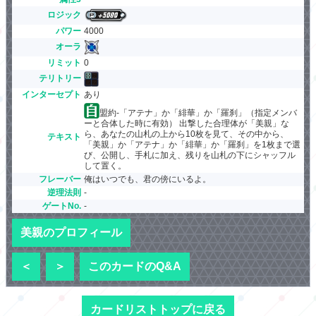
ロジック
パワー
4000
オーラ
リミット
0
テリトリー
インターセプト
あり
盟約-「アテナ」か「緋華」か「羅刹」（指定メンバ
ーと合体した時に有効） 出撃した合理体が「美親」な
ら、あなたの山札の上から10枚を見て、その中から、
テキスト
「美親」か「アテナ」か「緋華」か「羅刹」を1枚まで選
び、公開し、手札に加え、残りを山札の下にシャッフル
して置く。
フレーバー
俺はいつでも、君の傍にいるよ。
逆理法則
-
ゲートNo.
-
美親のプロフィール
＜
＞
このカードのQ&A
カードリストトップに戻る