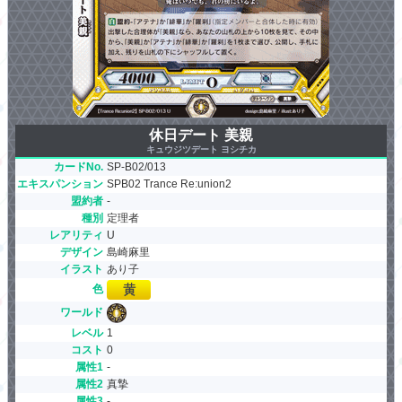
休日デート 美親
キュウジツデート ヨシチカ
カードNo.
SP-B02/013
エキスパンション
SPB02 Trance Re:union2
盟約者
-
種別
定理者
レアリティ
U
デザイン
島崎麻里
イラスト
あり子
色
ワールド
レベル
1
コスト
0
属性1
-
属性2
真摯
属性3
-