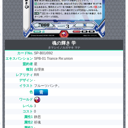
魂の輝き 学
タマシイノカガヤキ マナ
カードNo.
SP-B01/092
エキスパンション
SPB-01 Trance Re:union
盟約者
星
種別
合理体
レアリティ
RR
デザイン
-
イラスト
フルーツパンチ。
色
ワールド
レベル
3
コスト
0
属性1
静思
属性2
祈魂
属性3
-