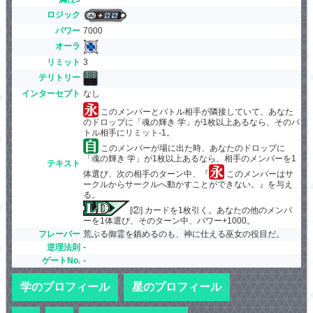
ロジック
パワー
7000
オーラ
リミット
3
テリトリー
インターセプト
なし
このメンバーとバトル相手が隣接していて、あなた
のドロップに「魂の輝き 学」が1枚以上あるなら、そのバ
トル相手にリミット-1。
このメンバーが場に出た時、あなたのドロップに
「魂の輝き 学」が1枚以上あるなら、相手のメンバーを1
テキスト
体選び、次の相手のターン中、『
このメンバーはサ
ークルからサークルへ動かすことができない。』を与え
る。
[②] カードを1枚引く。あなたの他のメンバ
ーを1体選び、そのターン中、パワー+1000。
フレーバー
荒ぶる御霊を鎮めるのも、神に仕える巫女の役目だ。
逆理法則
-
ゲートNo.
-
学のプロフィール
星のプロフィール