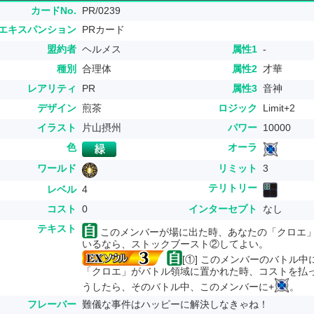
カードNo.
PR/0239
エキスパンション
PRカード
盟約者
ヘルメス
属性1
-
種別
合理体
属性2
才華
レアリティ
PR
属性3
音神
デザイン
煎茶
ロジック
Limit+2
イラスト
片山摂州
パワー
10000
色
オーラ
ワールド
リミット
3
テリトリー
レベル
4
コスト
0
インターセプト
なし
テキスト
このメンバーが場に出た時、あなたの「クロエ」
いるなら、ストックブースト②してよい。
[①] このメンバーのバトル中
「クロエ」がバトル領域に置かれた時、コストを払
うしたら、そのバトル中、このメンバーに+
。
フレーバー
難儀な事件はハッピーに解決しなきゃね！