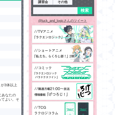
講習会
その他
@luck_and_logicさんのツイート
が3体以上
にあなたの
ってよい。そ