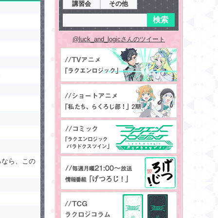
講習会
その他
@luck_and_logicさんのツイート
るなら、この