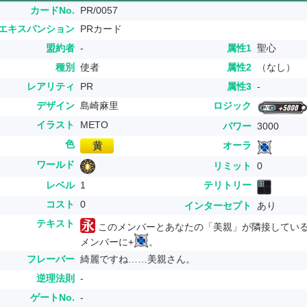
カードNo.
PR/0057
エキスパンション
PRカード
盟約者
-
属性1
聖心
種別
使者
属性2
（なし）
レアリティ
PR
属性3
-
デザイン
島崎麻里
ロジック
イラスト
METO
パワー
3000
色
オーラ
ワールド
リミット
0
レベル
1
テリトリー
コスト
0
インターセプト
あり
テキスト
このメンバーとあなたの「美親」が隣接してい
メンバーに+
。
フレーバー
綺麗ですね……美親さん。
逆理法則
-
ゲートNo.
-