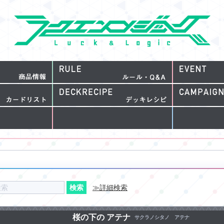
≫詳細検索
桜の下の アテナ
サクラノシタノ アテナ