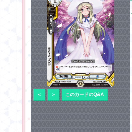
＜
＞
このカードのQ&A