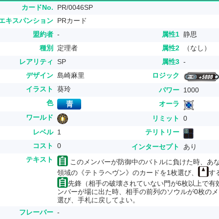
カードNo.
PR/0046SP
エキスパンション
PRカード
盟約者
-
属性1
静思
種別
定理者
属性2
（なし）
レアリティ
SP
属性3
-
デザイン
島崎麻里
ロジック
イラスト
葵玲
パワー
1000
色
オーラ
ワールド
リミット
0
レベル
1
テリトリー
コスト
0
インターセプト
あり
テキスト
このメンバーが防御中のバトルに負けた時、あ
領域の《テトラヘヴン》のカードを1枚選び、
す
先鋒（相手の破壊されていない門が6枚以上で有
ンバーが場に出た時、相手の前列のソウルが0枚のメ
選び、手札に戻してよい。
フレーバー
-