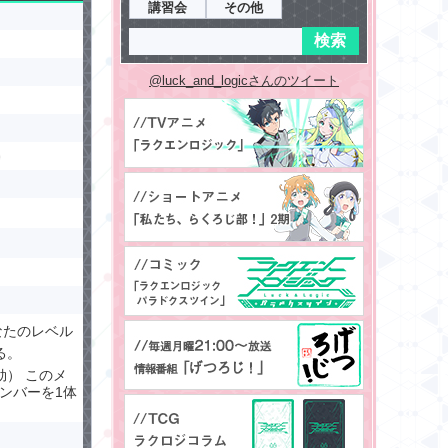
講習会
その他
@luck_and_logicさんのツイート
なたのレベル
る。
効） このメ
ンバーを1体