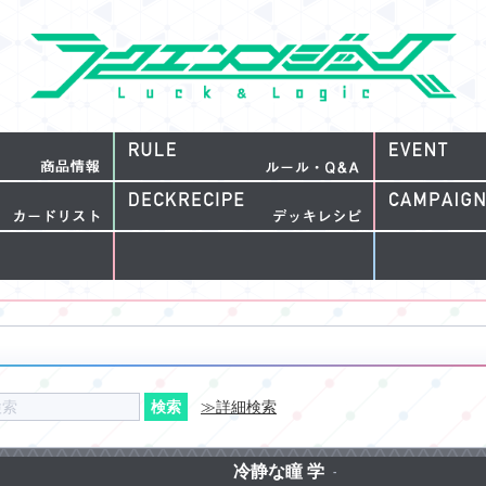
≫詳細検索
冷静な瞳 学
-