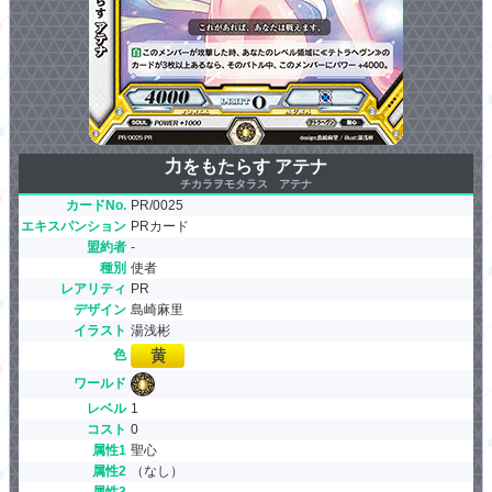
力をもたらす アテナ
チカラヲモタラス アテナ
カードNo.
PR/0025
エキスパンション
PRカード
盟約者
-
種別
使者
レアリティ
PR
デザイン
島崎麻里
イラスト
湯浅彬
色
ワールド
レベル
1
コスト
0
属性1
聖心
属性2
（なし）
属性3
-