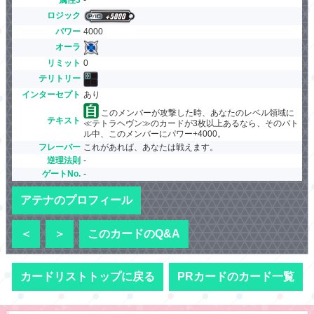
ロジック
パワー
4000
オーラ
リミット
0
テリトリー
インターセプト
あり
このメンバーが攻撃した時、あなたのレベル領域に
テキスト
≪テトラヘヴン≫のカードが3枚以上あるなら、そのバト
ル中、このメンバーにパワー+4000。
フレーバー
これがあれば、あなたは戦えます。
逆理法則
-
ゲートNo.
-
アテナのプロフィール
＜
＞
このカードのQ&A
カードリストトップに戻る
PRカードのカード一覧