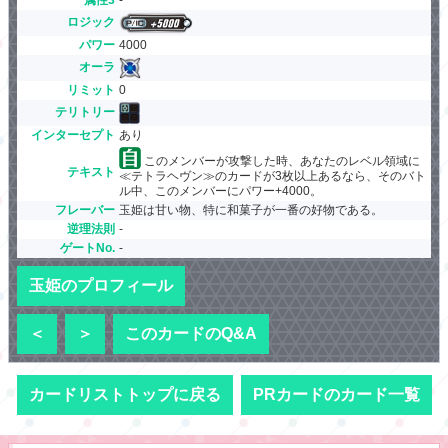
ロジック
パワー
4000
オーラ
リミット
0
テリトリー
インターセプト
あり
このメンバーが攻撃した時、あなたのレベル領域に
テキスト
≪テトラヘヴン≫のカードが3枚以上あるなら、そのバト
ル中、このメンバーにパワー+4000。
フレーバー
玉姫は甘い物、特に和菓子が一番の好物である。
逆理法則
-
ゲートNo.
-
玉姫のプロフィール
＜
＞
このカードのQ&A
カードリストトップに戻る
PRカードのカード一覧