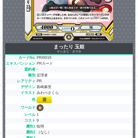
まったり 玉姫
マッタリ タマキ
カードNo.
PR/0016
エキスパンション
PRカード
盟約者
-
種別
定理者
レアリティ
PR
デザイン
島崎麻里
イラスト
みわべさくら
色
ワールド
レベル
1
コスト
0
属性1
聡明
属性2
（なし）
属性3
-