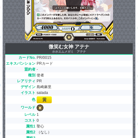
微笑む女神 アテナ
ホホエムメガミ アテナ
カードNo.
PR/0015
エキスパンション
PRカード
盟約者
-
種別
使者
レアリティ
PR
デザイン
島崎麻里
イラスト
salada
色
ワールド
レベル
1
コスト
0
属性1
聖心
属性2
（なし）
属性3
-