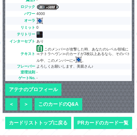
ロジック
パワー
4000
オーラ
リミット
0
テリトリー
インターセプト
あり
このメンバーが攻撃した時、あなたのレベル領域に
テキスト
≪テトラヘヴン≫のカードが3枚以上あるなら、そのバト
ル中、このメンバーに+
。
フレーバー
よろしくお願いします、美親さん♪
逆理法則
-
ゲートNo.
-
アテナのプロフィール
＜
＞
このカードのQ&A
カードリストトップに戻る
PRカードのカード一覧