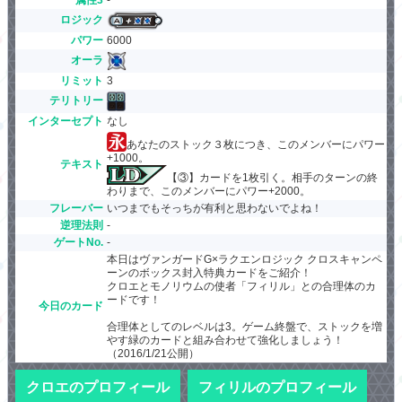
ロジック
パワー
6000
オーラ
リミット
3
テリトリー
インターセプト
なし
あなたのストック３枚につき、このメンバーにパワー
+1000。
テキスト
【③】カードを1枚引く。相手のターンの終
わりまで、このメンバーにパワー+2000。
フレーバー
いつまでもそっちが有利と思わないでよね！
逆理法則
-
ゲートNo.
-
本日はヴァンガードG×ラクエンロジック クロスキャンペ
ーンのボックス封入特典カードをご紹介！
クロエとモノリウムの使者「フィリル」との合理体のカ
ードです！
今日のカード
合理体としてのレベルは3。ゲーム終盤で、ストックを増
やす緑のカードと組み合わせて強化しましょう！
（2016/1/21公開）
クロエのプロフィール
フィリルのプロフィール