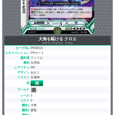
大海を駆ける クロエ
オオウミヲカケル クロエ
カードNo.
PR/0010
エキスパンション
PRカード
盟約者
フィリル
種別
合理体
レアリティ
PR
デザイン
あおじ
イラスト
百瀬寿
色
ワールド
レベル
3
コスト
0
属性1
才華
属性2
蒼獣
属性3
-