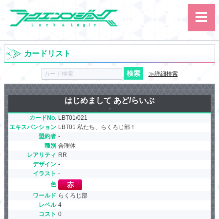
カードリスト
≫詳細検索
はじめまして あど/らいぶ
-
サイト内検索
カードNo.
LBT01/021
エキスパンション
カード
LBT01 私たち、らくろじ部！
ルール
大会
盟約者
-
講習会
その他
種別
合理体
レアリティ
RR
デザイン
-
イラスト
-
色
ワールド
らくろじ部
レベル
4
コスト
0