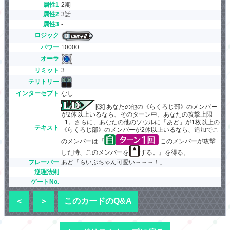
属性1
2期
属性2
3話
属性3
-
ロジック
パワー
10000
オーラ
リミット
3
テリトリー
インターセプト
なし
[③] あなたの他の《らくろじ部》のメンバー
が2体以上いるなら、そのターン中、あなたの攻撃上限
+1。さらに、あなたの他のソウルに「あど」が1枚以上の
テキスト
《らくろじ部》のメンバーが2体以上いるなら、追加でこ
のメンバーは『
このメンバーが攻撃
した時、このメンバーを
する。』を得る。
フレーバー
あど「らいぶちゃん可愛い～～～！」
逆理法則
-
ゲートNo.
-
＜
＞
このカードのQ&A