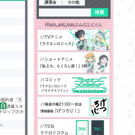
講習会
その他
@luck_and_logicさんのツイート
の盟約者「万
誘爆スキ
ドロップのカ
る。