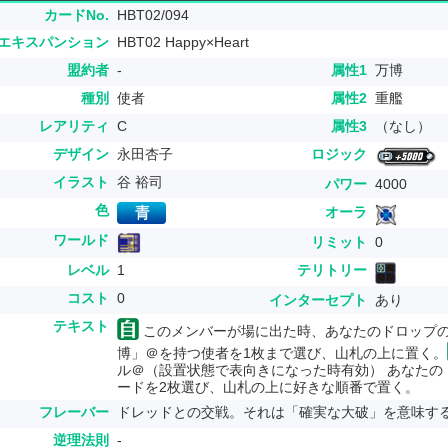
カードNo.
HBT02/094
エキスパンション
HBT02 Happy×Heart
盟約者
-
属性1
万博
種別
使者
属性2
重艦
レアリティ
C
属性3
（なし）
デザイン
永田杏子
ロジック
イラスト
谷 裕司
パワー
4000
色
オーラ
ワールド
リミット
0
レベル
1
テリトリー
コスト
0
インターセプト
あり
テキスト
このメンバーが場に出た時、あなたのドロップ
博」＠を持つ使者を1枚まで選び、山札の上に置く。
ル＠（設置状態で表向きになった時有効） あなたの
ードを2枚選び、山札の上に好きな順番で置く。
フレーバー
ドレッドとの交戦。それは「確実な大破」を意味す
逆理法則
-