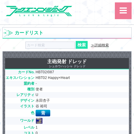
カードリスト
≫詳細検索
主砲発射 ドレッド
シュホウハッシャ ドレッド
サイト内検索
カードNo.
HBT02/087
エキスパンション
カード
HBT02 Happy×Heart
ルール
大会
盟約者
-
講習会
その他
種別
使者
レアリティ
U
デザイン
永田杏子
イラスト
谷 裕司
色
ワールド
レベル
1
コスト
0