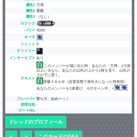
属性1
万博
属性2
重艦
属性3
（なし）
ロジック
パワー
4000
オーラ
リミット
0
テリトリー
インターセプト
あり
このメンバーが場に出た時、あなたの「万博」が1体
以上いるなら、あなたの山札の上から1枚を見て、山札の
上か下に置く。
テキスト
誘爆スキル＠（設置状態で表向きになった時有効）
あなたのメンバーを1体選び、そのターン中、+
。
フレーバー
撃ち方、始めーッ！
逆理法則
-
ゲートNo.
-
ドレッドのプロフィール
＜
＞
このカードのQ&A