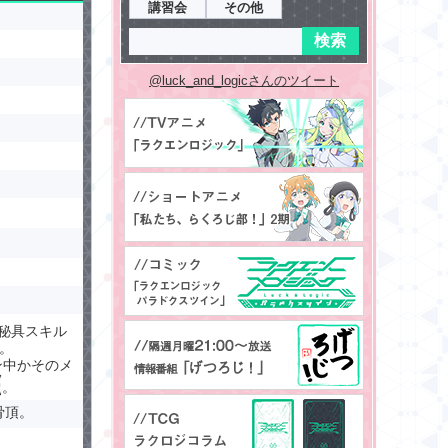
講習会
その他
@luck_and_logicさんのツイート
の秘具スキル
。
ン中かそのメ
。
骨頂。