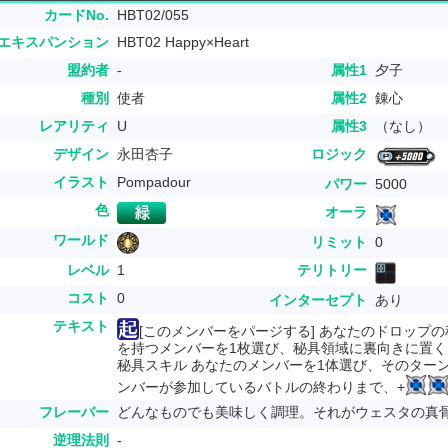
カードNo.
HBT02/055
エキスパンション
HBT02 Happy×Heart
盟約者
-
属性1
夕子
種別
使者
属性2
錬心
レアリティ
U
属性3
（なし）
デザイン
永田杏子
ロジック
イラスト
Pompadour
パワー
5000
色
オーラ
ワールド
リミット
0
レベル
1
テリトリー
コスト
0
インターセプト
あり
テキスト
[このメンバーをパージする] あなたのドロップ
を持つメンバーを1枚選び、秘具領域に裏向きに置く
秘具スキル あなたのメンバーを1体選び、そのター
ンバーが参加しているバトルの終わりまで、+
フレーバー
どんなものでも美味しく調理。それがウェスタの真
逆理法則
-