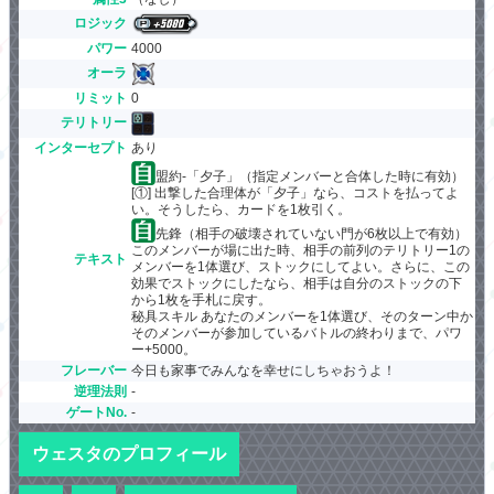
ロジック
パワー
4000
オーラ
リミット
0
テリトリー
インターセプト
あり
盟約-「夕子」（指定メンバーと合体した時に有効）
[①] 出撃した合理体が「夕子」なら、コストを払ってよ
い。そうしたら、カードを1枚引く。
先鋒（相手の破壊されていない門が6枚以上で有効）
このメンバーが場に出た時、相手の前列のテリトリー1の
テキスト
メンバーを1体選び、ストックにしてよい。さらに、この
効果でストックにしたなら、相手は自分のストックの下
から1枚を手札に戻す。
秘具スキル あなたのメンバーを1体選び、そのターン中か
そのメンバーが参加しているバトルの終わりまで、パワ
ー+5000。
フレーバー
今日も家事でみんなを幸せにしちゃおうよ！
逆理法則
-
ゲートNo.
-
ウェスタのプロフィール