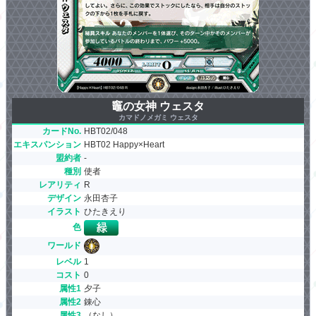
竈の女神 ウェスタ
カマドノメガミ ウェスタ
カードNo.
HBT02/048
エキスパンション
HBT02 Happy×Heart
盟約者
-
種別
使者
レアリティ
R
デザイン
永田杏子
イラスト
ひたきえり
色
ワールド
レベル
1
コスト
0
属性1
夕子
属性2
錬心
属性3
（なし）