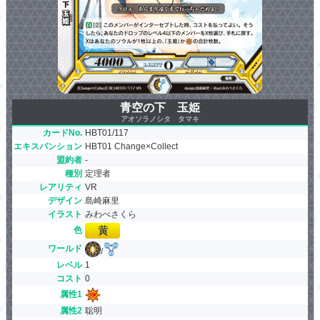
青空の下 玉姫
アオソラノシタ タマキ
カードNo.
HBT01/117
エキスパンション
HBT01 Change×Collect
盟約者
-
種別
定理者
レアリティ
VR
デザイン
島崎麻里
イラスト
みわべさくら
色
ワールド
/
レベル
1
コスト
0
属性1
属性2
聡明