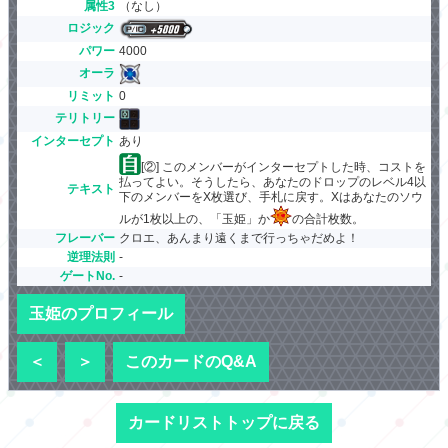
属性3
（なし）
ロジック
パワー
4000
オーラ
リミット
0
テリトリー
インターセプト
あり
[②] このメンバーがインターセプトした時、コストを
払ってよい。そうしたら、あなたのドロップのレベル4以
テキスト
下のメンバーをX枚選び、手札に戻す。Xはあなたのソウ
ルが1枚以上の、「玉姫」か
の合計枚数。
フレーバー
クロエ、あんまり遠くまで行っちゃだめよ！
逆理法則
-
ゲートNo.
-
玉姫のプロフィール
＜
＞
このカードのQ&A
カードリストトップに戻る