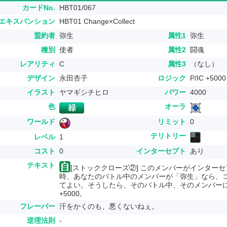
カードNo.
HBT01/067
エキスパンション
HBT01 Change×Collect
盟約者
弥生
属性1
弥生
種別
使者
属性2
闘魂
レアリティ
C
属性3
（なし）
デザイン
永田杏子
ロジック
P/IC +5000
イラスト
ヤマギシチヒロ
パワー
4000
色
オーラ
ワールド
リミット
0
テリトリー
レベル
1
コスト
0
インターセプト
あり
テキスト
[ストッククローズ②] このメンバーがインター
時、あなたのバトル中のメンバーが「弥生」なら、
てよい。そうしたら、そのバトル中、そのメンバー
+5000。
フレーバー
汗をかくのも、悪くないねぇ。
逆理法則
-