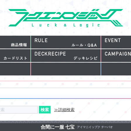
≫詳細検索
合間に一服 七宝
アイマニイップク チーパオ