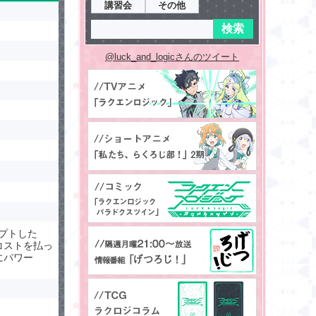
講習会
その他
@luck_and_logicさんのツイート
セプトした
コストを払っ
にパワー