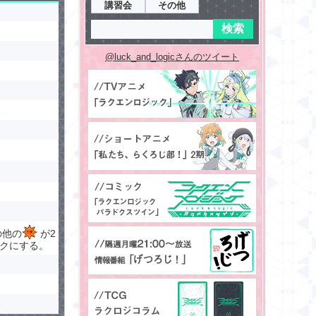
講習会
その他
@luck_and_logicさんのツイート
の他の
が2
ックにする。