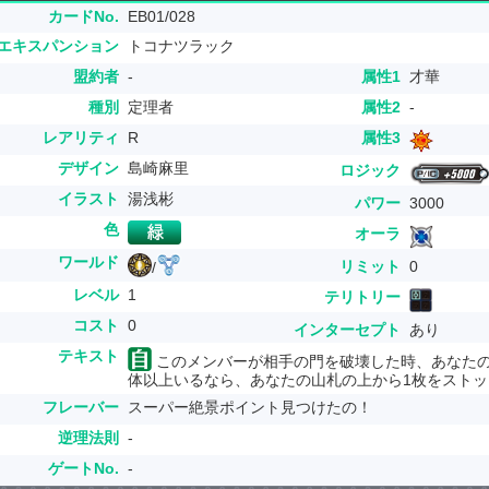
カードNo.
EB01/028
エキスパンション
トコナツラック
盟約者
-
属性1
才華
種別
定理者
属性2
-
レアリティ
R
属性3
デザイン
島崎麻里
ロジック
イラスト
湯浅彬
パワー
3000
色
オーラ
ワールド
リミット
0
/
レベル
1
テリトリー
コスト
0
インターセプト
あり
テキスト
このメンバーが相手の門を破壊した時、あなた
体以上いるなら、あなたの山札の上から1枚をスト
フレーバー
スーパー絶景ポイント見つけたの！
逆理法則
-
ゲートNo.
-