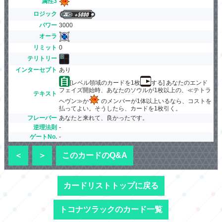
属性3
ロジック
パワー
3000
オーラ
リミット
0
テリトリー
インターセプト
あり
[レベル領域のカードを1枚
する] あなたのエンド
フェイズ開始時、あなたのソウルが1枚以上の、≪テトラ
テキスト
ヘヴン≫か
のメンバーが1体以上いるなら、コストを
払ってよい。そうしたら、カードを1枚引く。
フレーバー
あなたと来れて、良かったです。
逆理法則
-
ゲートNo.
-
＜
＞
このカードのQ&A
カードリストトップに戻る
トコナツラックのカード一覧