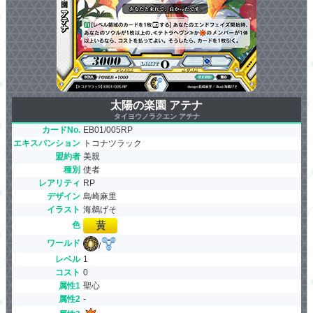
太陽の楽園 アテナ
タイヨウノラクエン アテナ
カードNo.
EB01/005RP
エキスパンション
トコナツラック
盟約者
美親
種別
使者
レアリティ
RP
デザイン
島崎麻里
イラスト
海鵜げそ
色
ワールド
/
レベル
1
コスト
0
属性1
聖心
属性2
-