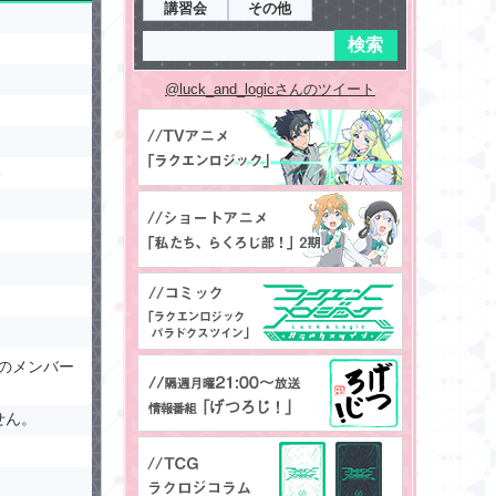
講習会
その他
@luck_and_logicさんのツイート
のメンバー
せん。