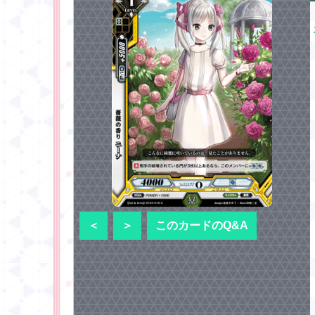
＜
＞
このカードのQ&A