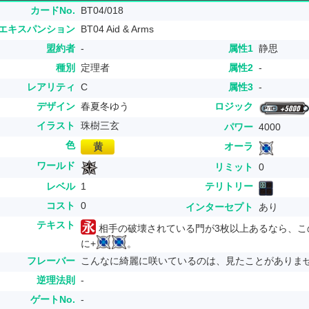
カードNo.
BT04/018
エキスパンション
BT04 Aid & Arms
盟約者
-
属性1
静思
種別
定理者
属性2
-
レアリティ
C
属性3
-
デザイン
春夏冬ゆう
ロジック
イラスト
珠樹三玄
パワー
4000
色
オーラ
ワールド
リミット
0
レベル
1
テリトリー
コスト
0
インターセプト
あり
テキスト
相手の破壊されている門が3枚以上あるなら、こ
に+
。
フレーバー
こんなに綺麗に咲いているのは、見たことがありま
逆理法則
-
ゲートNo.
-