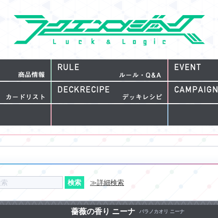
≫詳細検索
薔薇の香り ニーナ
バラノカオリ ニーナ