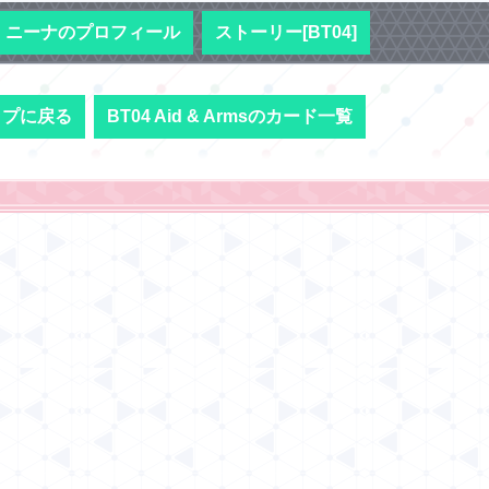
ニーナのプロフィール
ストーリー[BT04]
ップに戻る
BT04 Aid & Armsのカード一覧