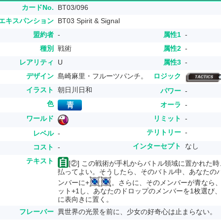
カードNo.
BT03/096
エキスパンション
BT03 Spirit & Signal
盟約者
-
属性1
-
種別
戦術
属性2
-
レアリティ
U
属性3
-
デザイン
島崎麻里・フルーツパンチ。
ロジック
イラスト
朝日川日和
パワー
-
色
オーラ
-
ワールド
リミット
-
テリトリー
-
レベル
-
インターセプト
なし
コスト
-
テキスト
[②] この戦術が手札からバトル領域に置かれた
払ってよい。そうしたら、そのバトル中、あなたの
ンバーに+
。さらに、そのメンバーが青なら
ット+1し、あなたのドロップのメンバーを1枚選び
に表向きに置く。
フレーバー
異世界の光景を前に、少女の好奇心は止まらない。