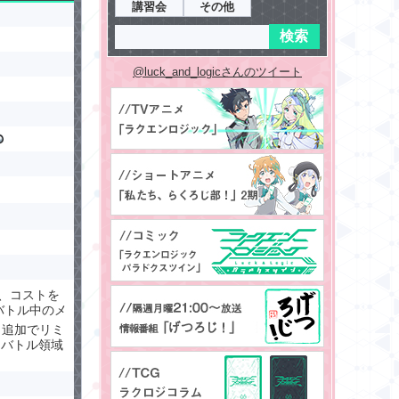
講習会
その他
@luck_and_logicさんのツイート
時、コストを
バトル中のメ
、追加でリミ
、バトル領域