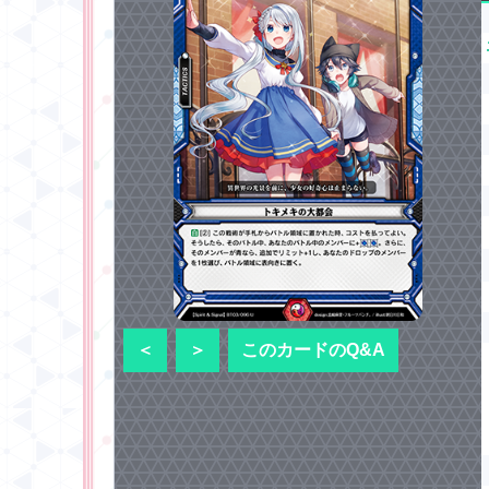
＜
＞
このカードのQ&A