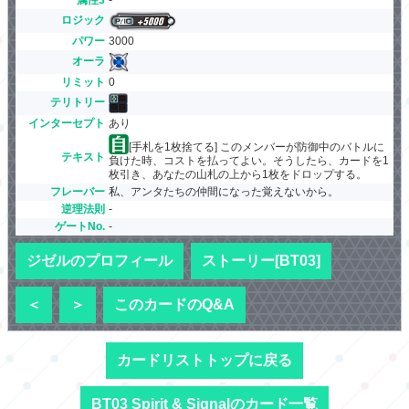
ロジック
パワー
3000
オーラ
リミット
0
テリトリー
インターセプト
あり
[手札を1枚捨てる] このメンバーが防御中のバトルに
テキスト
負けた時、コストを払ってよい。そうしたら、カードを1
枚引き、あなたの山札の上から1枚をドロップする。
フレーバー
私、アンタたちの仲間になった覚えないから。
逆理法則
-
ゲートNo.
-
ジゼルのプロフィール
ストーリー[BT03]
＜
＞
このカードのQ&A
カードリストトップに戻る
BT03 Spirit & Signalのカード一覧