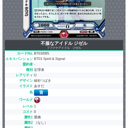
不服なアイドル ジゼル
フフクナアイドル ジゼル
カードNo.
BT03/085
エキスパンション
BT03 Spirit & Signal
盟約者
-
種別
定理者
レアリティ
U
デザイン
綾杉つばき
イラスト
あすだ
色
ワールド
レベル
1
コスト
0
属性1
愛嬌
属性2
（なし）
属性3
-