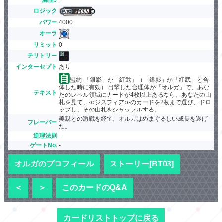
ロジック
パワー
4000
オーラ
リミット
0
テリトリー
インターセプト
あり
盟約-「銀影」か「紅武」（「銀影」か「紅武」と合
体した時に有効） 出撃した合理体が「オルガ」で、あな
テキスト
たのレベル領域にカードが4枚以上あるなら、あなたの山
札を見て、≪ジスフィア≫のカードを2枚まで選び、ドロ
ップし、その山札をシャッフルする。
美親との激戦を経て、オルガはめまぐるしい成長を遂げ
フレーバー
た。
逆理法則
-
ゲートNo.
-
オルガのプロフィール
ストーリー[BT03]
＜
＞
このカードのQ&A
カードリストトップに戻る