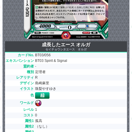
成長したエース オルガ
セイチョウシタエース オルガ
カードNo.
BT03/056
エキスパンション
BT03 Spirit & Signal
盟約者
-
種別
定理者
レアリティ
R
デザイン
島崎麻里
イラスト
珠梨やすゆき
色
ワールド
レベル
1
コスト
0
属性1
孤高
属性2
（なし）
属性3
-