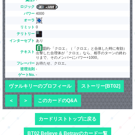
ロジック
パワー
4000
オーラ
リミット
0
テリトリー
インターセプト
あり
盟約-「クロエ」（「クロエ」と合体した時に有効）
テキスト
出撃した合理体が「クロエ」なら、相手のターンの終わ
りまで、そのメンバーにパワー+1000。
フレーバー
お待たせ、クロエ。
逆理法則
-
ゲートNo.
-
ヴァルキリーのプロフィール
ストーリー[BT02]
＜
＞
このカードのQ&A
カードリストトップに戻る
BT02 Believe & Betrayのカード一覧