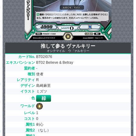
推して参る ヴァルキリー
オシテマイル ウ゛ァルキリー
カードNo.
BT02/076
エキスパンション
BT02 Believe & Betray
盟約者
-
種別
使者
レアリティ
R
デザイン
島崎麻里
イラスト
ミズツ
色
ワールド
レベル
1
コスト
0
属性1
剣心
属性2
（なし）
属性3
-