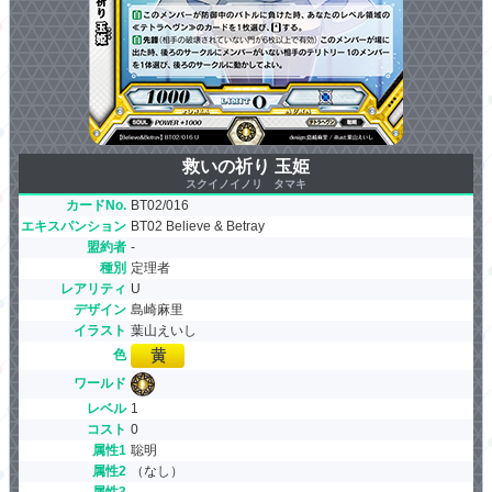
救いの祈り 玉姫
スクイノイノリ タマキ
カードNo.
BT02/016
エキスパンション
BT02 Believe & Betray
盟約者
-
種別
定理者
レアリティ
U
デザイン
島崎麻里
イラスト
葉山えいし
色
ワールド
レベル
1
コスト
0
属性1
聡明
属性2
（なし）
属性3
-