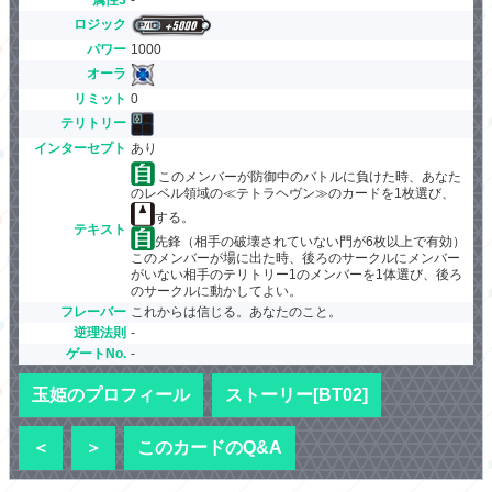
ロジック
パワー
1000
オーラ
リミット
0
テリトリー
インターセプト
あり
このメンバーが防御中のバトルに負けた時、あなた
のレベル領域の≪テトラヘヴン≫のカードを1枚選び、
する。
テキスト
先鋒（相手の破壊されていない門が6枚以上で有効）
このメンバーが場に出た時、後ろのサークルにメンバー
がいない相手のテリトリー1のメンバーを1体選び、後ろ
のサークルに動かしてよい。
フレーバー
これからは信じる。あなたのこと。
逆理法則
-
ゲートNo.
-
玉姫のプロフィール
ストーリー[BT02]
＜
＞
このカードのQ&A