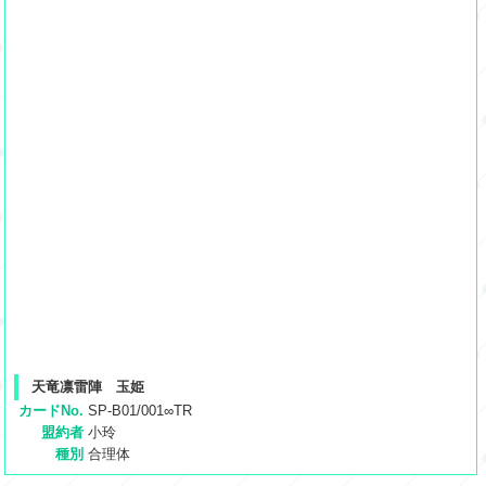
天竜凛雷陣 玉姫
カードNo.
SP-B01/001∞TR
盟約者
小玲
種別
合理体