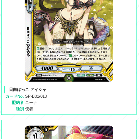
日向ぼっこ アイシャ
カードNo.
SP-B01/010
盟約者
ニーナ
種別
使者