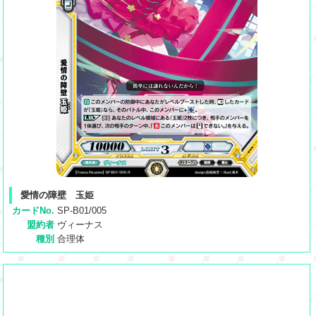
愛情の障壁 玉姫
カードNo.
SP-B01/005
盟約者
ヴィーナス
種別
合理体