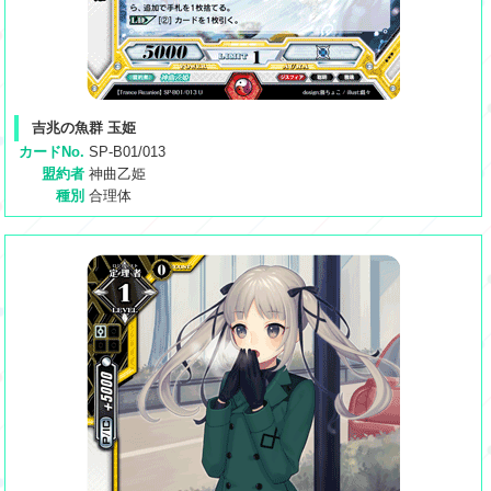
吉兆の魚群 玉姫
カードNo.
SP-B01/013
盟約者
神曲乙姫
種別
合理体