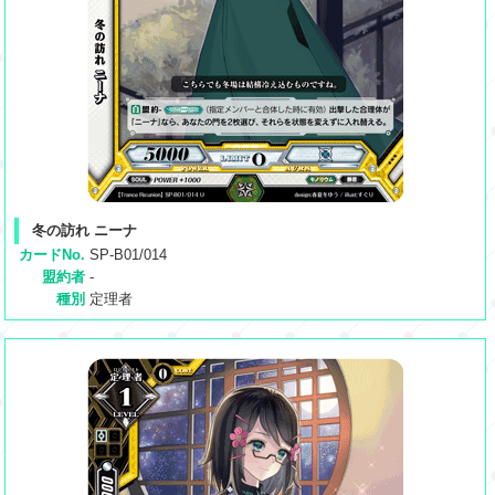
冬の訪れ ニーナ
カードNo.
SP-B01/014
盟約者
-
種別
定理者