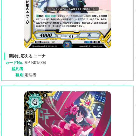
期待に応える ニーナ
カードNo.
SP-B01/004
盟約者
-
種別
定理者