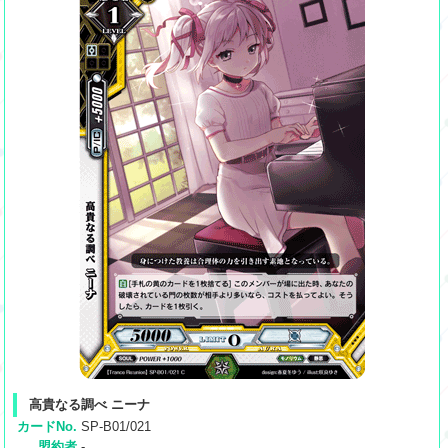
高貴なる調べ ニーナ
カードNo.
SP-B01/021
盟約者
-