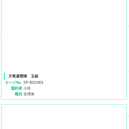
天竜凛雷陣 玉姫
カードNo.
SP-B01/001
盟約者
小玲
種別
合理体