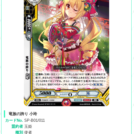
竜族の誇り 小玲
カードNo.
SP-B01/011
盟約者
玉姫
種別
使者