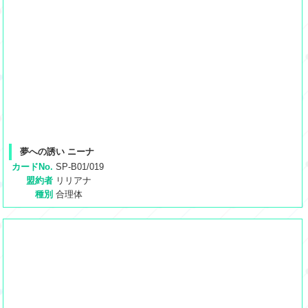
夢への誘い ニーナ
カードNo.
SP-B01/019
盟約者
リリアナ
種別
合理体