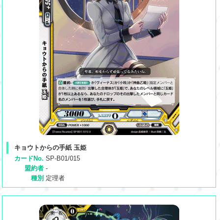
キョウトからの手紙 玉姫
カードNo.
SP-B01/015
盟約者
-
種別
定理者