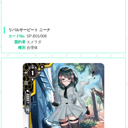
リパルサービート ニーナ
カードNo.
SP-B01/008
盟約者
エメラダ
種別
合理体