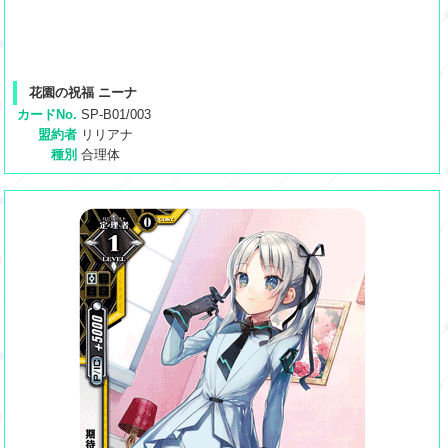
花園の祝福 ニーナ
カードNo.
SP-B01/003
盟約者
リリアナ
種別
合理体