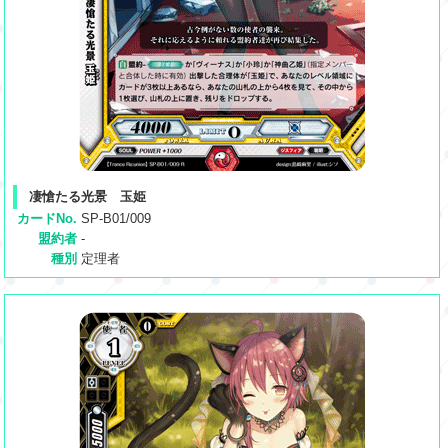
凄愴たる光景 玉姫
カードNo.
SP-B01/009
盟約者
-
種別
定理者