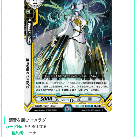
清音を掴む エメラダ
カードNo.
SP-B01/016
盟約者
ニーナ