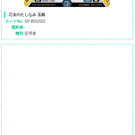
乙女のたしなみ 玉姫
カードNo.
SP-B01/022
盟約者
-
種別
定理者