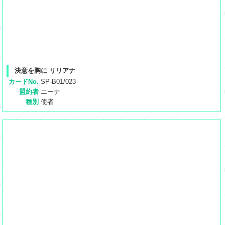
決意を胸に リリアナ
カードNo.
SP-B01/023
盟約者
ニーナ
種別
使者