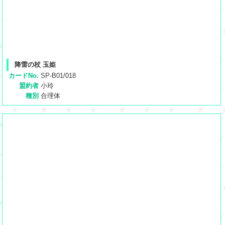
降雷の杖 玉姫
カードNo.
SP-B01/018
盟約者
小玲
種別
合理体