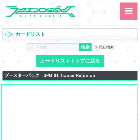
カードリスト
≫詳細検索
カードリストトップに戻る
サイト内検索
ブースターパック - SPB-01 Trance Re:union
カード
ルール
大会
講習会
その他