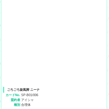
ごろごろ旋風脚 ニーナ
カードNo.
SP-B01/006
盟約者
アイシャ
種別
合理体