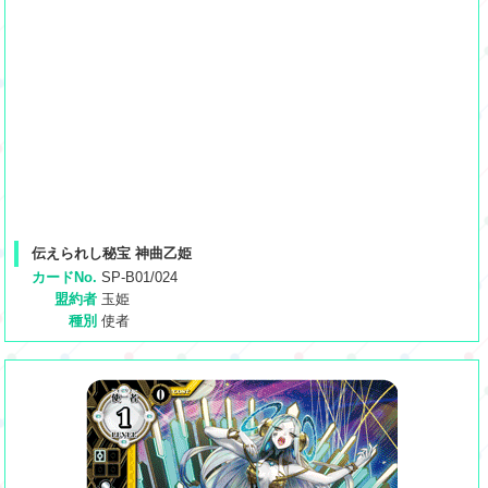
伝えられし秘宝 神曲乙姫
カードNo.
SP-B01/024
盟約者
玉姫
種別
使者