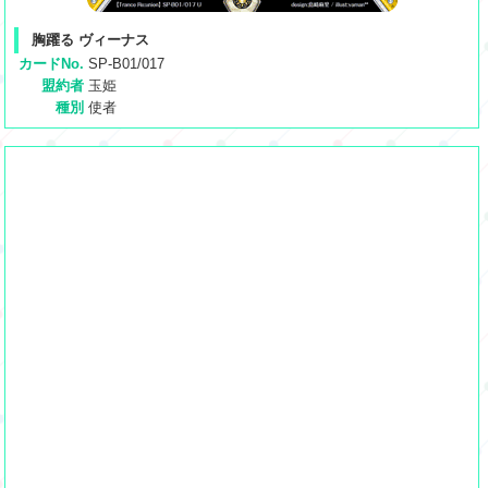
胸躍る ヴィーナス
カードNo.
SP-B01/017
盟約者
玉姫
種別
使者