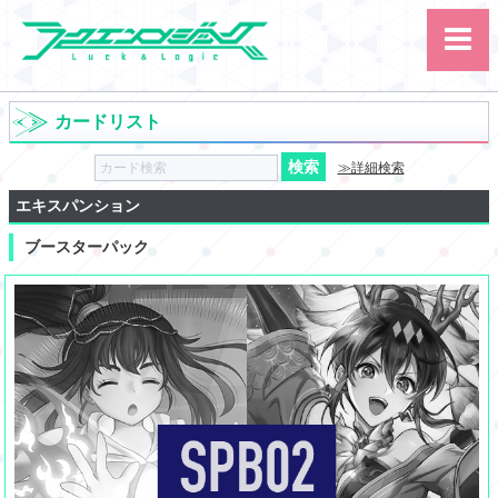
カードリスト
≫詳細検索
エキスパンション
ブースターパック
サイト内検索
カード
ルール
大会
講習会
その他