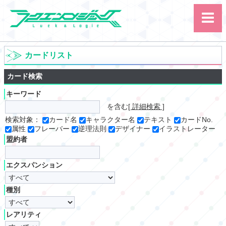
カードリスト
カード検索
キーワード
を含む
[ 詳細検索 ]
サイト内検索
検索対象：
カード名
キャラクター名
テキスト
カードNo.
属性
フレーバー
逆理法則
デザイナー
イラストレーター
カード
ルール
大会
盟約者
講習会
その他
エクスパンション
種別
レアリティ