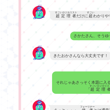
すごいロジカリスト
すごい
超定理者
だけに
超
わかりや
さかたさん、そうゆ
きたおかさんなら大丈夫です！
それじゃあさっそく本題に入
すごいロジカリス
「
超定理
フォーリナー