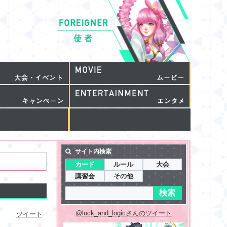
サイト内検索
カード
ルール
大会
講習会
その他
@luck_and_logicさんのツイート
ツイート