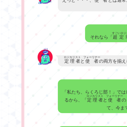
えっと・・・、
使者
とは通常
すごいロジ
それなら「
超定
ロジカリスト
フォーリナー
定理者
と
使者
の両方を揃え
「私たち、らくろじ部！」では
ロジカリスト
フォーリナー
るから、「
定理者
と
使者
の
て、今ま