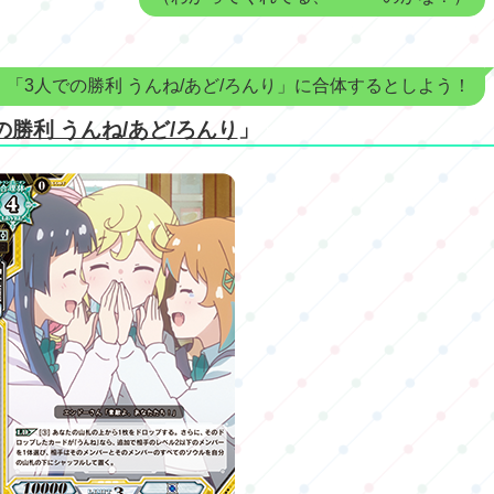
「3人での勝利 うんね/あど/ろんり」に合体するとしよう！
の勝利 うんね/あど/ろんり
」
」
」