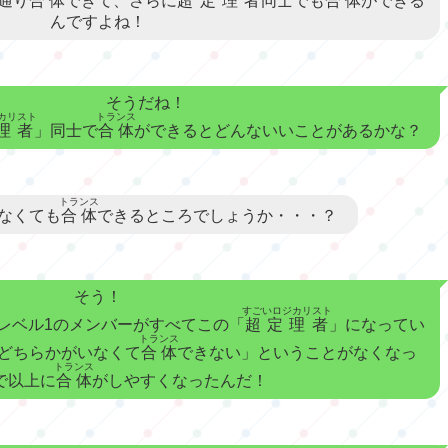
通り
合体
できて、さらに
超定理者
同士でも
合体
ができる
んですよね！
そうだね！
カリスト
トランス
理者
」同士で
合体
ができるとどんないいことがあるかな？
トランス
なくても
合体
できるところでしょうか・・・？
そう！
すごいロジカリスト
レベル1のメンバーがすべてこの「
超定理者
」になってい
トランス
どちらかがいなくて
合体
できない」ということがなくなっ
トランス
で以上に
合体
がしやすくなったんだ！