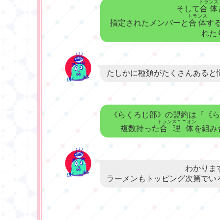
トランス
そして
合体
トランス
指定されたメンバーと
合体
す
れた
たしかに種類がたくさんあると
《らくろじ部》の盟約は『《ら
トランスユニオン
複数持った
合理体
を組み
わかりま
ラーメンもトッピング次第でい