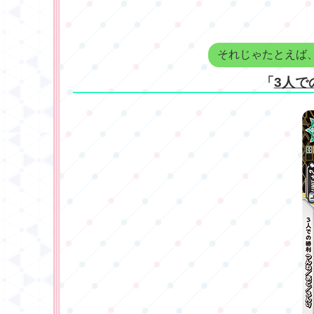
それじゃたとえば、
「
3人で