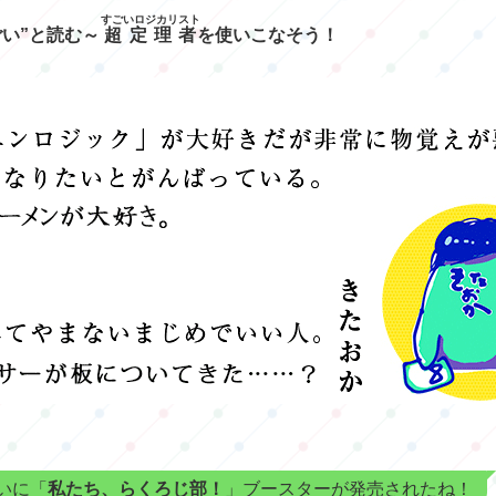
すごいロジカリスト
ごい”と読む～
超定理者
を使いこなそう！
いに「
私たち、らくろじ部！
」ブースターが発売されたね！