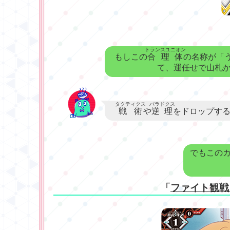
トランスユニオン
もしこの
合理体
の名称が「
て、運任せで山札
タクティクス
パラドクス
戦術
や
逆理
をドロップす
でもこの
「
ファイト観戦