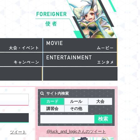
サイト内検索
カード
ルール
大会
講習会
その他
@luck_and_logicさんのツイート
ツイート