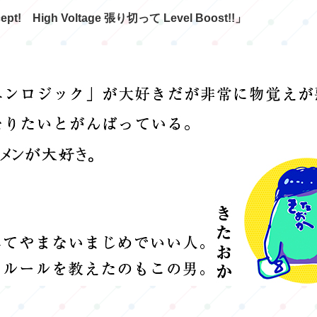
 High Voltage 張り切って Level Boost!!」